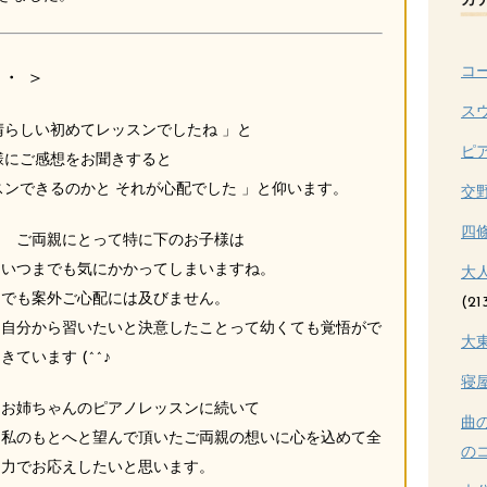
カ
コ
・ ＞
ス
晴らしい初めてレッスンでしたね 」と
ピ
様にご感想をお聞きすると
スンできるのかと それが心配でした 」と仰います。
交
四
ご両親にとって特に下のお子様は
いつまでも気にかかってしまいますね。
大
でも案外ご心配には及びません。
(21
自分から習いたいと決意したことって幼くても覚悟がで
大
きています (^^♪
寝
お姉ちゃんのピアノレッスンに続いて
曲
私のもとへと望んで頂いたご両親の想いに心を込めて全
のコ
力でお応えしたいと思います。