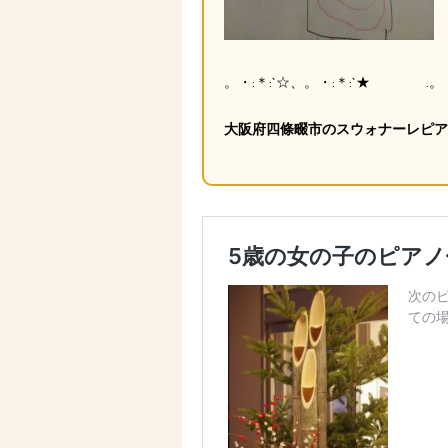
。・:＊:`☆、。・:＊:`★ .。・:
大阪府四條畷市のスウォナーレピア