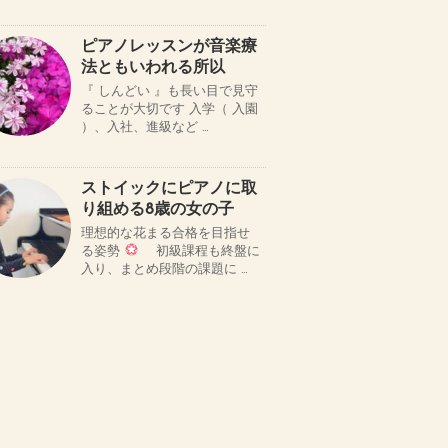
ピアノレッスンが音楽療
法ともいわれる所以
『 しんどい 』も長い目で見守
ることが大切です 入学（ 入園
）、入社、進級など …
ストイックにピアノに取
り組める8歳の女の子
理想的な花まる合格を目指せ
る姿勢
初級課程も終盤に
入り、まとめ段階の課題に …