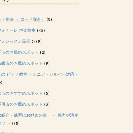
テゴリー
ード奏法 （ コード弾き）
(2)
ウォナーレ 声楽教室
(45)
アノレッスン風景
(479)
野市のお薦めスポット
(2)
條畷市のお薦めスポット
(9)
人の ピアノ教室 ＜シニア・シルバー対応＞
3)
東市のおすすめスポット
(5)
屋川市のお薦めスポット
(3)
の紹介・練習にお勧めの曲 ＜ 魅力や演奏
ツ ＞
(78)