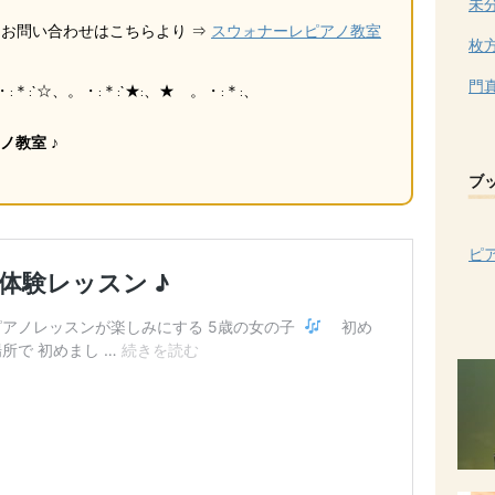
未
お問い合わせはこちらより ⇒
スウォナーレピアノ教室
枚
門
＊:`☆、。・:＊:`★:、★ 。・:＊:、
ノ教室 ♪
ブ
ピ