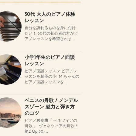
50代 大人のピアノ体験
レッスン
自分を誇れるものを身に付け
たい！ 50代の初心者の方がピ
アノレッスンを希望されま …
小学1年生のピアノ面談
レッスン
ピアノ面談レッスン ピアノレ
ッスンを希望の小1 M ちゃんの
ピアノ面談レッスンを …
ベニスの舟歌 / メンデル
スゾーン 魅力と弾き方
のコツ
ピアノ独奏曲『 ベネツィアの
舟歌 』 ヴェネツィアの舟歌 /
第2 Op.30- …