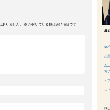
はありません。
※
が付いている欄は必須項目です
最
5
小
ベ
方
ピ
ス
NE