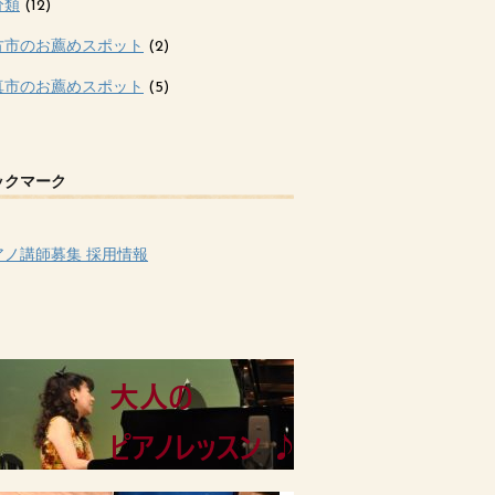
分類
(12)
方市のお薦めスポット
(2)
真市のお薦めスポット
(5)
ックマーク
アノ講師募集 採用情報