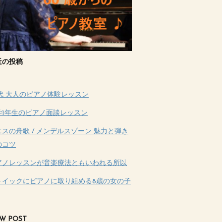
近の投稿
0代 大人のピアノ体験レッスン
学1年生のピアノ面談レッスン
ニスの舟歌 / メンデルスゾーン 魅力と弾き
のコツ
アノレッスンが音楽療法ともいわれる所以
トイックにピアノに取り組める8歳の女の子
W POST