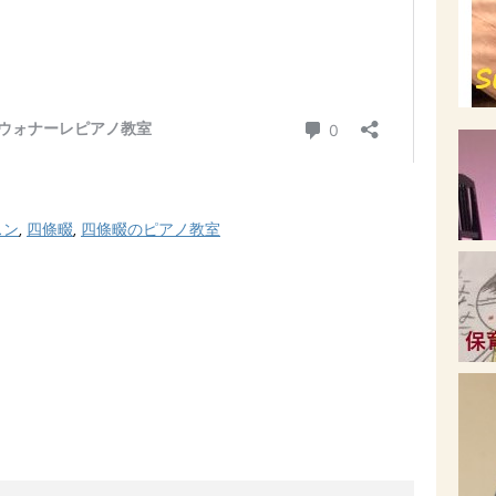
スン
,
四條畷
,
四條畷のピアノ教室