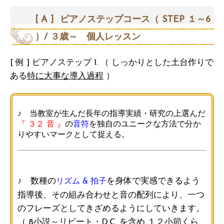
[ A ] ピアノステップコース（ STEP １～6
）/ ３歳～ 個人レッスン
[ 例 ] ピアノステップ 1. （ しっかりとした土台作りで
ある
特に大事な導入過程
）
♪ 当教室が生んだ長年の指導実績・研究の上選んだ
『 ３２ 音 』
の
音符
を独自のユニークな方法で分か
りやすいマークとして捉える。
♪ 数種の
を身体で実感できるよう
リズム & 拍子
指導後、その組み合わせと音の配列により、一つ
のフレーズ
としてきざめるようにしていきます。
（ 8小説～リピート・D.C. を含め １２小節くら