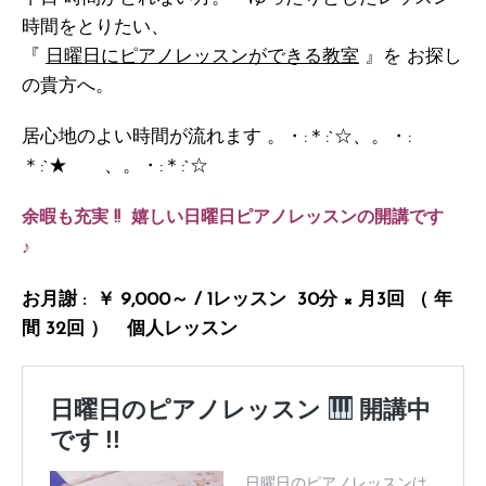
時間をとりたい、
『
日曜日にピアノレッスンができる教室
』を お探し
の貴方へ。
居心地のよい時間が流れます 。・:＊:`☆、。・:
＊:`★ 、。・:＊:`☆
余暇も充実 !!
嬉しい日曜日ピアノレッスンの開講です
♪
お月謝 : ￥ 9,000～ / 1レッスン 30分 × 月3回 （ 年
間 32回 ）
個人レッスン