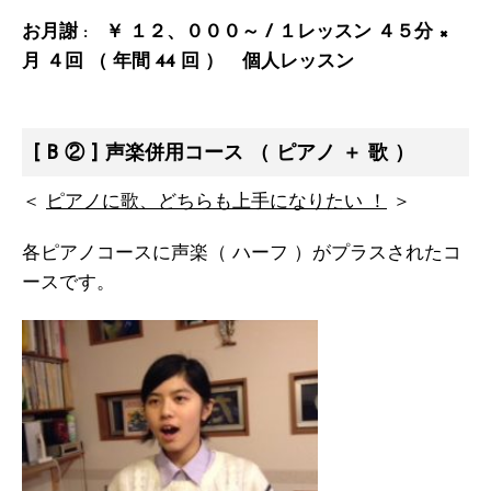
お月謝 : ￥ １２、０００～ / １レッスン ４５分 ×
月 ４回 （ 年間 44 回 ） 個人レッスン
[ B ② ] 声楽併用コース （ ピアノ ＋ 歌 ）
＜
ピアノに歌、どちらも上手になりたい ！
＞
各ピアノコースに声楽（ ハーフ ）がプラスされたコ
ースです。