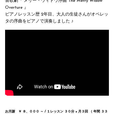
喜歌劇『 メリー・ウィドウ序曲 The Merry Widow
Overture 』
ピアノレッスン歴 2年目、大人の生徒さんがオペレッ
タの序曲をピアノで演奏しました ♪
お月謝 ￥ ８、０００ ～ / １レッスン ３０分 × 月３回 （ 年間 ３３