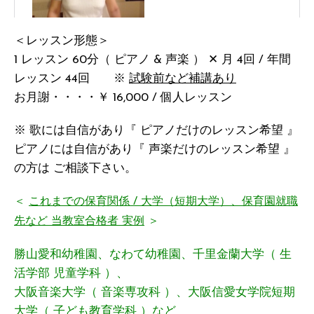
＜レッスン形態＞
1 レッスン 60分（ ピアノ & 声楽 ） ✕ 月 4回 / 年間
レッスン 44回 ※
試験前など補講あり
お月謝・・・・￥ 16,000 / 個人レッスン
※ 歌には自信があり『 ピアノだけのレッスン希望 』
ピアノには自信があり『 声楽だけのレッスン希望 』
の方は ご相談下さい。
＜
これまでの保育関係 / 大学（短期大学）、保育園就職
先など 当教室合格者 実例
＞
勝山愛和幼稚園、なわて幼稚園、千里金蘭大学（ 生
活学部 児童学科 ）、
大阪音楽大学（ 音楽専攻科 ）、大阪信愛女学院短期
大学（ 子ども教育学科 ）など