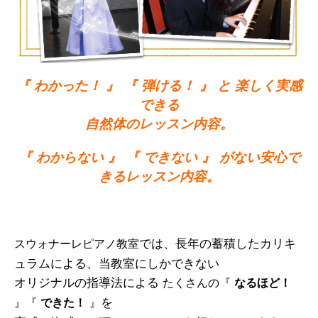
『 わかった！ 』 『 弾ける！ 』 と 楽しく実感
できる
自然体のレッスン内容。
『 わからない 』 『 できない 』 がない安心で
きるレッスン内容。
では、長年の蓄積したカリキ
スウォナーレピアノ教室
ュラムによる、当教室にしかできない
オリジナルの指導法による
たくさんの『
なるほど！
を
』『
できた！
』