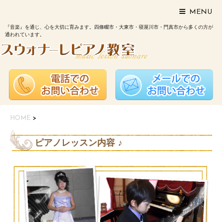
MENU
『音楽』を通じ、心を大切に育みます。四條畷市・大東市・寝屋川市・門真市から多くの方が
通われています。
HOME
>
ピアノレッスン内容 ♪