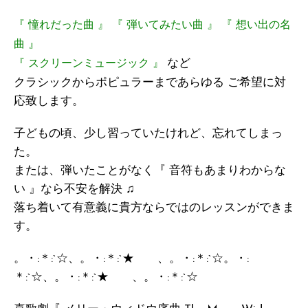
『 憧れだった曲 』 『 弾いてみたい曲 』 『 想い出の名
曲 』
など
『 スクリーンミュージック 』
クラシックからポピュラーまであらゆる ご希望に対
応致します。
子どもの頃、少し習っていたけれど、忘れてしまっ
た。
または、弾いたことがなく『 音符もあまりわからな
い 』なら不安を解決 ♫
落ち着いて有意義に貴方ならではのレッスンができま
す。
。・:＊:`☆、。・:＊:`★ 、。・:＊:`☆。・:
＊:`☆、。・:＊:`★ 、。・:＊:`☆