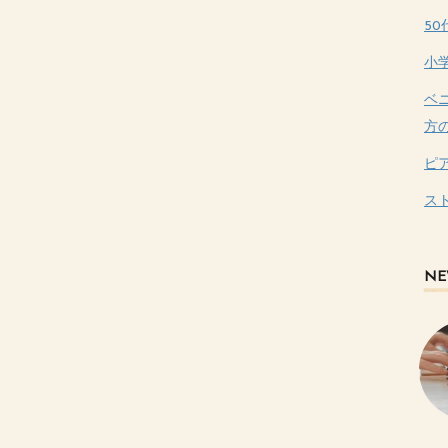
5
小
ベ
方
ピ
ス
NE