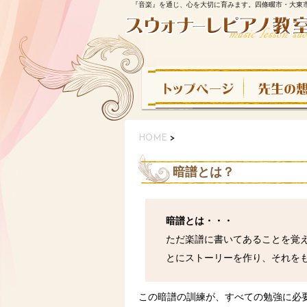
『音楽』を通じ、心を大切に育みます。四條畷市・大東
HOME
>
暗譜とは？
暗譜とは・・・
ただ楽譜に書いてあることを覚
とにストーリーを作り、それを
この暗譜の訓練が、すべての勉強に必