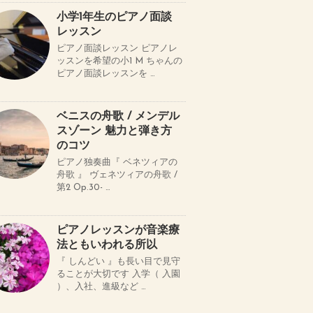
小学1年生のピアノ面談
レッスン
ピアノ面談レッスン ピアノレ
ッスンを希望の小1 M ちゃんの
ピアノ面談レッスンを …
ベニスの舟歌 / メンデル
スゾーン 魅力と弾き方
のコツ
ピアノ独奏曲『 ベネツィアの
舟歌 』 ヴェネツィアの舟歌 /
第2 Op.30- …
ピアノレッスンが音楽療
法ともいわれる所以
『 しんどい 』も長い目で見守
ることが大切です 入学（ 入園
）、入社、進級など …