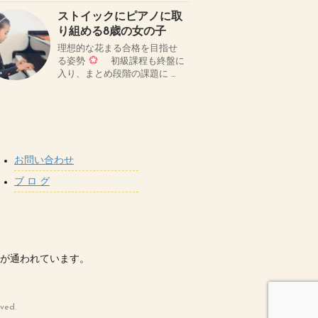
ストイックにピアノに取
り組める8歳の女の子
理想的な花まる合格を目指せ
る姿勢
初級課程も終盤に
入り、まとめ段階の課題に …
お問い合わせ
ブ ロ グ
が通われています。
ed.