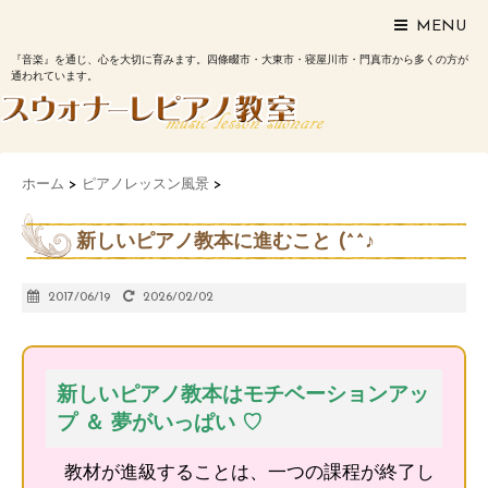
MENU
『音楽』を通じ、心を大切に育みます。四條畷市・大東市・寝屋川市・門真市から多くの方が
通われています。
ホーム
>
ピアノレッスン風景
>
新しいピアノ教本に進むこと (^^♪
2017/06/19
2026/02/02
新しいピアノ教本はモチベーションアッ
プ ＆ 夢がいっぱい ♡
教材が進級することは、一つの課程が終了し