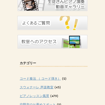
カテゴリー
コード奏法 （ コード弾き）
(2)
スウォナーレ 声楽教室
(45)
ピアノレッスン風景
(479)
交野市のお薦めスポット
(2)