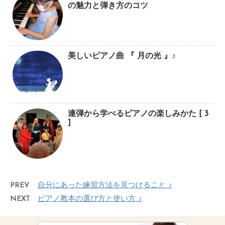
の魅力と弾き方のコツ
美しいピアノ曲 『 月の光 』♪
連弾から学べるピアノの楽しみかた [ 3
]
PREV
自分にあった練習方法を見つけること ♪
NEXT
ピアノ教本の選び方と使い方 ♪