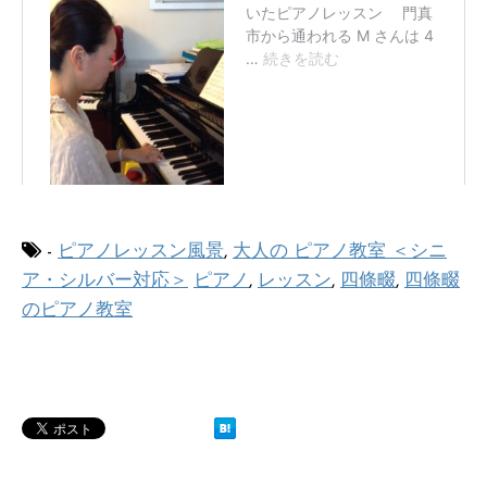
-
ピアノレッスン風景
,
大人の ピアノ教室 ＜シニ
ア・シルバー対応＞
ピアノ
,
レッスン
,
四條畷
,
四條畷
のピアノ教室