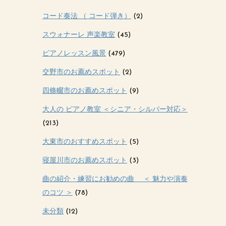
コード奏法 （ コード弾き）
(2)
スウォナーレ 声楽教室
(45)
ピアノレッスン風景
(479)
交野市のお薦めスポット
(2)
四條畷市のお薦めスポット
(9)
大人の ピアノ教室 ＜シニア・シルバー対応＞
(213)
大東市のおすすめスポット
(5)
寝屋川市のお薦めスポット
(3)
曲の紹介・練習にお勧めの曲 ＜ 魅力や演奏
のコツ ＞
(78)
未分類
(12)