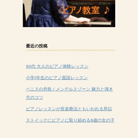
最近の投稿
50代 大人のピアノ体験レッスン
小学1年生のピアノ面談レッスン
ベニスの舟歌 / メンデルスゾーン 魅力と弾き
方のコツ
ピアノレッスンが音楽療法ともいわれる所以
ストイックにピアノに取り組める8歳の女の子