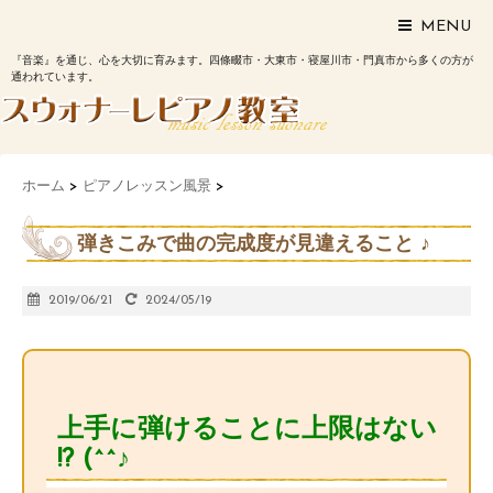
MENU
『音楽』を通じ、心を大切に育みます。四條畷市・大東市・寝屋川市・門真市から多くの方が
通われています。
ホーム
>
ピアノレッスン風景
>
弾きこみで曲の完成度が見違えること ♪
2019/06/21
2024/05/19
上手に弾けることに上限はない
!? (^^♪