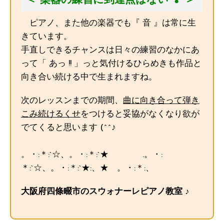
＜ 楽器の練習に到達点はない ❢ ＞
ピアノ、また他の楽器でも『 音 』は常に生
きています。
手直しできるチャンスは日々の練習のなかにあ
って「 あっ !! 」っと気付けるひらめきも作品と
向き合い続ける中で生まれますね。
次のレッスンまでの期間、
曲に向き合って弾き
こみ続けるくせ
をつけると妥協がなくなり欲が
でてくると思います (^^♪
。・:＊:`☆、。・:＊:`★ .。・:
＊:`☆、。・:＊:`★:、★ 。・:＊:、
大阪府四條畷市のスウォナーレピアノ教室 ♪