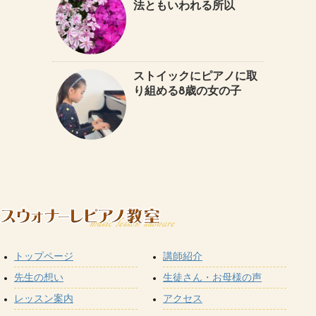
法ともいわれる所以
ストイックにピアノに取
り組める8歳の女の子
トップページ
講師紹介
先生の想い
生徒さん・お母様の声
レッスン案内
アクセス