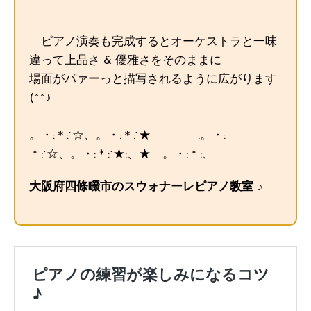
ピアノ演奏も完成するとオーケストラと一味
違って上品さ & 優雅さをそのままに
場面がパァーっと描写されるように広がります
(^^♪
。・:＊:`☆、。・:＊:`★ .。・:
＊:`☆、。・:＊:`★:、★ 。・:＊:、
大阪府四條畷市のスウォナーレピアノ教室 ♪