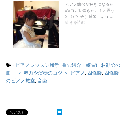
-
ピアノレッスン風景
,
曲の紹介・練習にお勧めの
曲 ＜ 魅力や演奏のコツ ＞
ピアノ
,
四條畷
,
四條畷
のピアノ教室
,
音楽