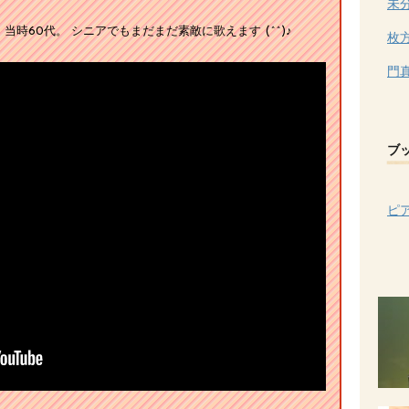
未
』当時60代。 シニアでもまだまだ素敵に歌えます (^^)♪
枚
門
ブ
ピ