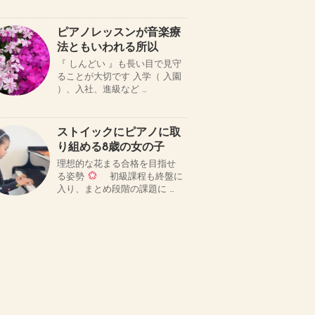
ピアノレッスンが音楽療
法ともいわれる所以
『 しんどい 』も長い目で見守
ることが大切です 入学（ 入園
）、入社、進級など …
ストイックにピアノに取
り組める8歳の女の子
理想的な花まる合格を目指せ
る姿勢
初級課程も終盤に
入り、まとめ段階の課題に …