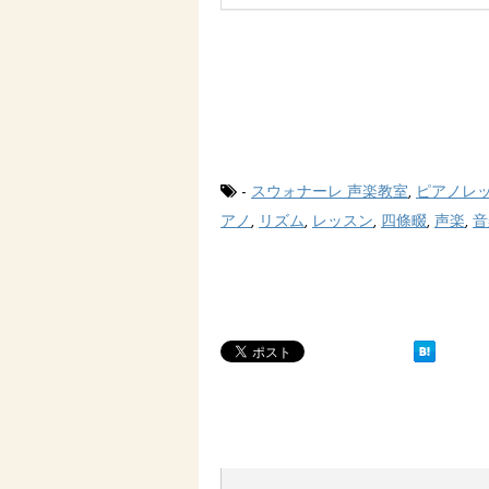
-
スウォナーレ 声楽教室
,
ピアノレ
アノ
,
リズム
,
レッスン
,
四條畷
,
声楽
,
音