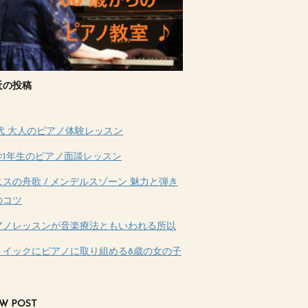
近の投稿
0代 大人のピアノ体験レッスン
学1年生のピアノ面談レッスン
ニスの舟歌 / メンデルスゾーン 魅力と弾き
のコツ
アノレッスンが音楽療法ともいわれる所以
トイックにピアノに取り組める8歳の女の子
W POST