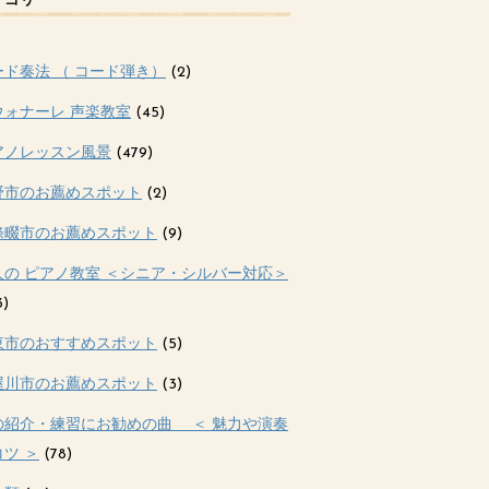
テゴリー
ード奏法 （ コード弾き）
(2)
ウォナーレ 声楽教室
(45)
アノレッスン風景
(479)
野市のお薦めスポット
(2)
條畷市のお薦めスポット
(9)
人の ピアノ教室 ＜シニア・シルバー対応＞
3)
東市のおすすめスポット
(5)
屋川市のお薦めスポット
(3)
の紹介・練習にお勧めの曲 ＜ 魅力や演奏
ツ ＞
(78)