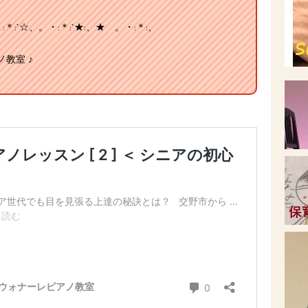
:`☆、。・:＊:`★:、★ 。・:＊:、
教室 ♪