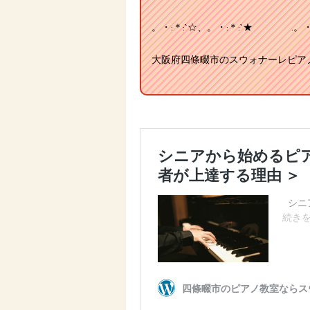
。・:＊:`☆、。・:＊:`★ .。・:＊
大阪府四條畷市のスウォナーレピアノ