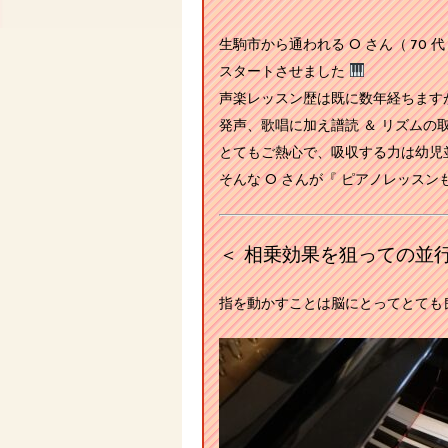
生駒市から通われる O さん（ 70
スタートさせました
声楽レッスン歴は既に数年経ちます
発声、歌唱に加え譜読 ＆ リズム
とてもご熱心で、吸収する力は幼児並 ?
そんな O さんが『 ピアノレッス
＜ 相乗効果を狙っての並
指を動かすことは脳にとってとても