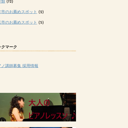
分類
(12)
方市のお薦めスポット
(2)
真市のお薦めスポット
(5)
ックマーク
アノ講師募集 採用情報