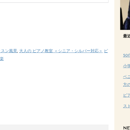
最
ッスン風景
,
大人の ピアノ教室 ＜シニア・シルバー対応＞
ピ
5
楽
小
ベ
方
ピ
ス
NE