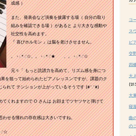
カ
成感 ）
また、発表会など演奏を披露する場（ 自分の取り
コ
組みを確認できる場 ）があると より大きな感動や
ス
社交性を高めます。
『 喜びホルモン 』は脳を老けさせません。
ピ
交
。・:＊:`☆、。・:＊:`★ 、。・:＊:`☆
四
元々「 もっと読譜力を高めて、リズム感を身につ
大
乗効果を狙って始められたピアノレッスンですが、課題のク
(21
じられて テンションが上がっているそうです (#^.^#)
大
てくれますので O さんは お顔までツヤツヤと弾けて
寝
 と思わせる憧れの存在感は大きいですね。
曲
のコ
:`☆