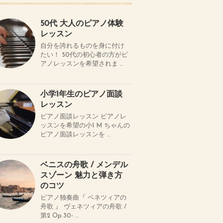
50代 大人のピアノ体験
レッスン
自分を誇れるものを身に付け
たい！ 50代の初心者の方がピ
アノレッスンを希望されま …
小学1年生のピアノ面談
レッスン
ピアノ面談レッスン ピアノレ
ッスンを希望の小1 M ちゃんの
ピアノ面談レッスンを …
ベニスの舟歌 / メンデル
スゾーン 魅力と弾き方
のコツ
ピアノ独奏曲『 ベネツィアの
舟歌 』 ヴェネツィアの舟歌 /
第2 Op.30- …