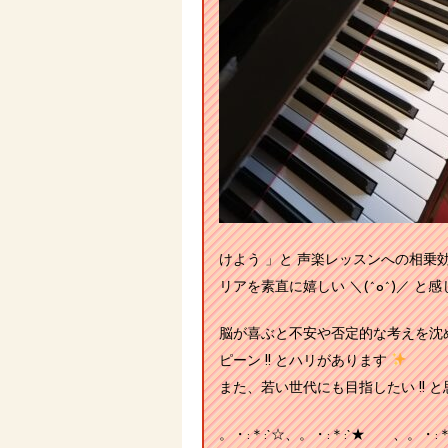
けよう 」と 声楽レッスンへの相
リアを素直に嬉しい ＼(^o^)／ と感
脳が喜ぶと不安や否定的な考えを沈め
ピーン !! とハリがあります
また、若い世代にも目指したい !!
。・:＊:`☆、。・:＊:`★ 、。・:＊