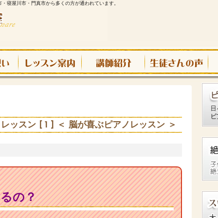
市・寝屋川市・門真市から多くの方が通われています。
ッスン [ 1 ] ＜ 脳が喜ぶピアノレッスン ＞
なるの？