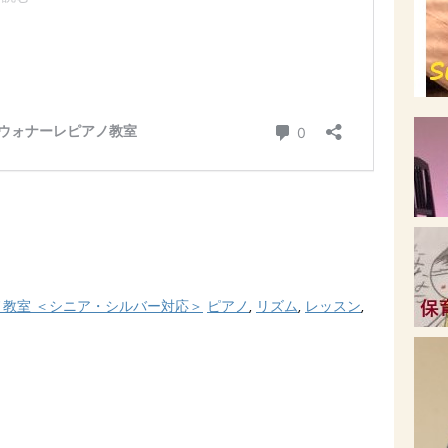
ノ教室 ＜シニア・シルバー対応＞
ピアノ
,
リズム
,
レッスン
,