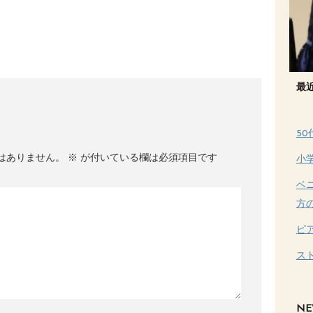
最
5
はありません。
※
が付いている欄は必須項目です
小
ベ
方
ピ
ス
NE