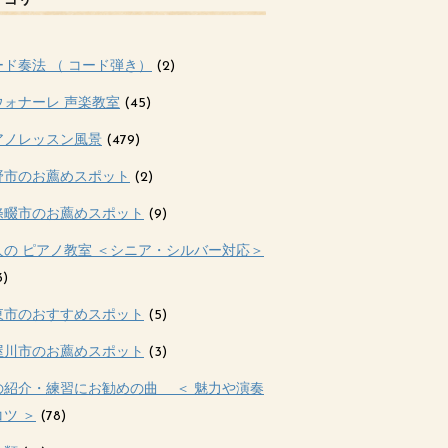
テゴリー
ード奏法 （ コード弾き）
(2)
ウォナーレ 声楽教室
(45)
アノレッスン風景
(479)
野市のお薦めスポット
(2)
條畷市のお薦めスポット
(9)
人の ピアノ教室 ＜シニア・シルバー対応＞
3)
東市のおすすめスポット
(5)
屋川市のお薦めスポット
(3)
の紹介・練習にお勧めの曲 ＜ 魅力や演奏
ツ ＞
(78)