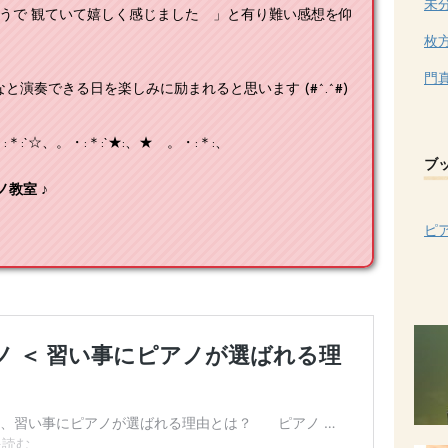
未
そうで 観ていて嬉しく感じました 」と有り難い感想を仰
枚
門
なと演奏できる日を楽しみに励まれると思います (#^.^#)
:`☆、。・:＊:`★:、★ 。・:＊:、
ブ
教室 ♪
ピ