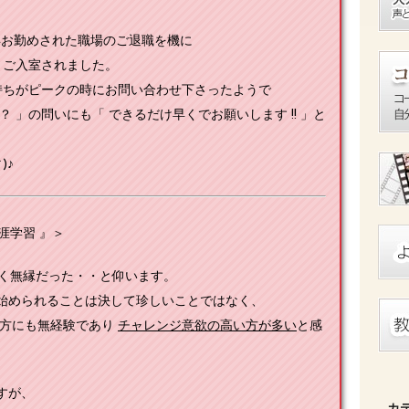
年お勤めされた職場のご退職を機に
とご入室されました。
気持ちがピークの時にお問い合わせ下さったようで
 」の問いにも「 できるだけ早くでお願いします !! 」と
)♪
涯学習 』＞
全く無縁だった・・と仰います。
始められることは決して珍しいことではなく、
ん方にも無経験であり
チャレンジ意欲の高い方が多い
と感
すが、