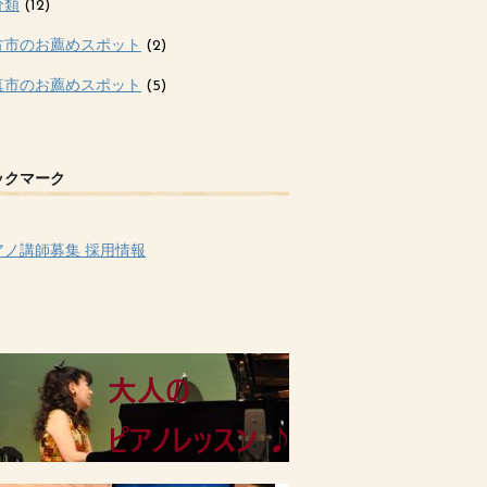
分類
(12)
方市のお薦めスポット
(2)
真市のお薦めスポット
(5)
ックマーク
アノ講師募集 採用情報