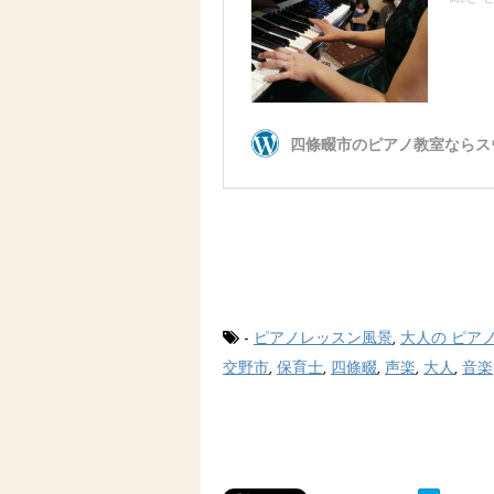
-
ピアノレッスン風景
,
大人の ピア
交野市
,
保育士
,
四條畷
,
声楽
,
大人
,
音楽