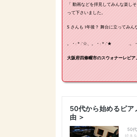
「 動画などを拝見してみんな楽し
って下さいました。
S さんも 1年後？ 舞台に立ってみん
。・:＊:`☆、。・:＊:`★ .。・:＊
大阪府四條畷市のスウォナーレピアノ