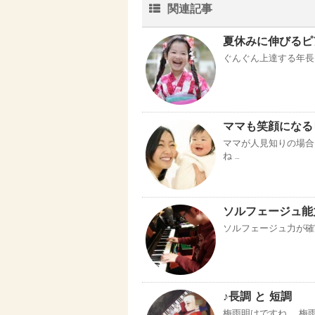
関連記事
夏休みに伸びるピアノ
ぐんぐん上達する年
ママも笑顔になる
ママが人見知りの場合
ね …
ソルフェージュ能
ソルフェージュ力が確実
♪長調 と 短調
梅雨明けですね 梅