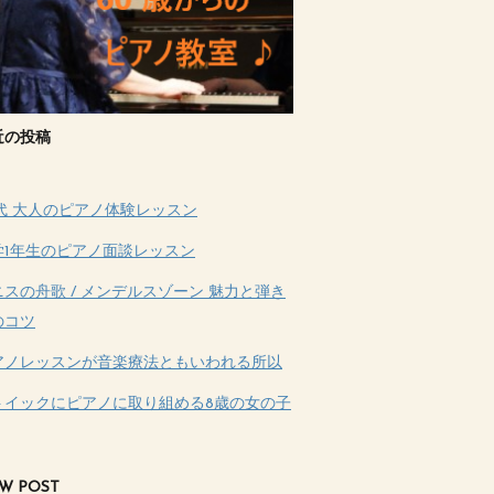
近の投稿
0代 大人のピアノ体験レッスン
学1年生のピアノ面談レッスン
ニスの舟歌 / メンデルスゾーン 魅力と弾き
のコツ
アノレッスンが音楽療法ともいわれる所以
トイックにピアノに取り組める8歳の女の子
W POST