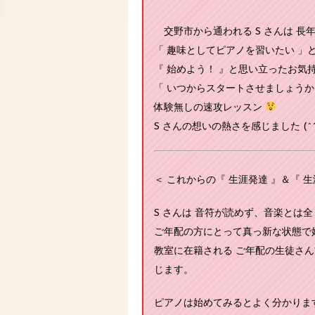
交野市から通われる S さんは 長
「 趣味としてピアノを習いたい 」
『 始めよう！ 』と思い立ったお
「 いつからスタートさせましょうか？
体験無しの速攻レッスン
S さんの想いの熱さを感じました (^^
＜ これからの『 生涯発達 』＆『 生
S さんは 音符が読めず、音楽とは
ご年配の方にとって真っ新な状態で
教室に在籍される ご年配の生徒さ
じます。
ピアノは始めてみるとよく分かりま