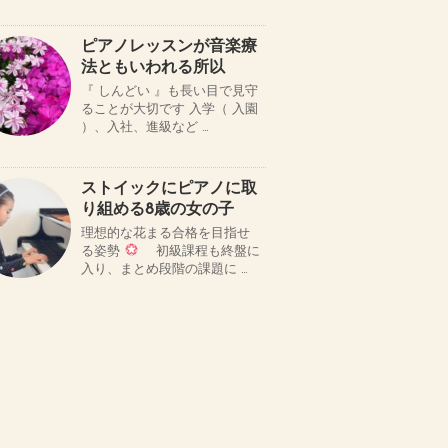
ピアノレッスンが音楽療
法ともいわれる所以
『 しんどい 』も長い目で見守
ることが大切です 入学（ 入園
）、入社、進級など …
ストイックにピアノに取
り組める8歳の女の子
理想的な花まる合格を目指せ
る姿勢
初級課程も終盤に
入り、まとめ段階の課題に …