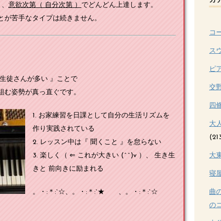
カ
く、
意欲次第（ 自分次第 ）
でどんどん上達します。
とが苦手なタイプは続きません。
コ
ス
ピ
生徒さんが多い 』ことで
交
組む姿勢が真っ直ぐです。
四
1. お家練習を日課として自分の生活リズムを
大
作り実践されている
(21
2. レッスン中は『 聞くこと 』を怠らない
大
3. 楽しく（ ⇐ これが大きい (^^)v ）、 生き生
きと 前向きに励まれる
寝
曲
。・:＊:`☆、。・:＊:`★ 、。・:＊:`☆
のコ