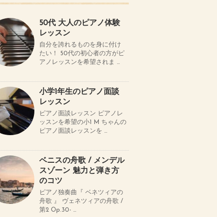
50代 大人のピアノ体験
レッスン
自分を誇れるものを身に付け
たい！ 50代の初心者の方がピ
アノレッスンを希望されま …
小学1年生のピアノ面談
レッスン
ピアノ面談レッスン ピアノレ
ッスンを希望の小1 M ちゃんの
ピアノ面談レッスンを …
ベニスの舟歌 / メンデル
スゾーン 魅力と弾き方
のコツ
ピアノ独奏曲『 ベネツィアの
舟歌 』 ヴェネツィアの舟歌 /
第2 Op.30- …