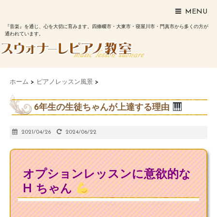
MENU
『音楽』を通じ、心を大切に育みます。四條畷市・大東市・寝屋川市・門真市から多くの方が
通われています。
ホーム
>
ピアノレッスン風景
>
6年生の生徒ちゃんが上達する理由
2021/04/26
2024/06/22
オプションレッスンに意欲的な
H ちゃん