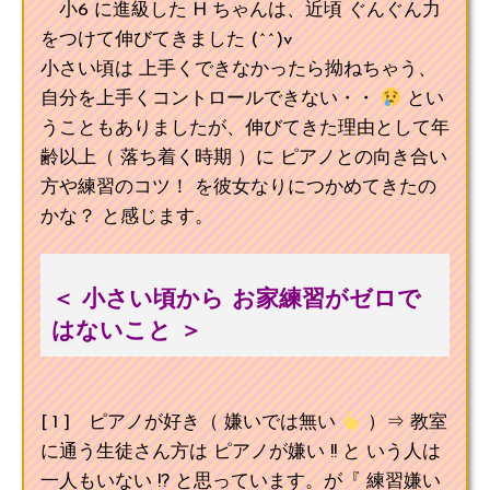
小6 に進級した H ちゃんは、近頃 ぐんぐん力
をつけて伸びてきました (^^)v
小さい頃は 上手くできなかったら拗ねちゃう、
自分を上手くコントロールできない・・
とい
うこともありましたが、伸びてきた理由として年
齢以上（ 落ち着く時期 ）に ピアノとの向き合い
方や練習のコツ！ を彼女なりにつかめてきたの
かな？ と感じます。
＜ 小さい頃から お家練習がゼロで
はないこと ＞
[ 1 ] ピアノが好き（ 嫌いでは無い
）⇒ 教室
に通う生徒さん方は ピアノが嫌い !! と いう人は
一人もいない !? と思っています。が『 練習嫌い