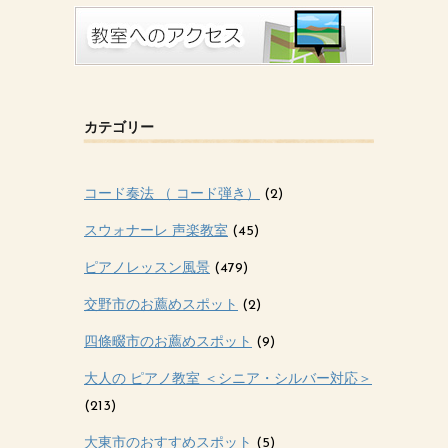
カテゴリー
コード奏法 （ コード弾き）
(2)
スウォナーレ 声楽教室
(45)
ピアノレッスン風景
(479)
交野市のお薦めスポット
(2)
四條畷市のお薦めスポット
(9)
大人の ピアノ教室 ＜シニア・シルバー対応＞
(213)
大東市のおすすめスポット
(5)