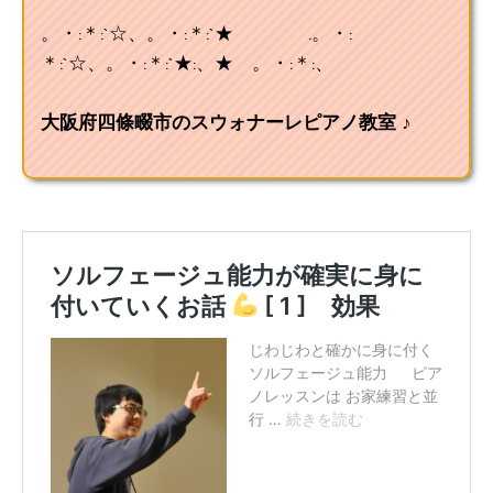
。・:＊:`☆、。・:＊:`★ .。・:
＊:`☆、。・:＊:`★:、★ 。・:＊:、
大阪府四條畷市のスウォナーレピアノ教室 ♪