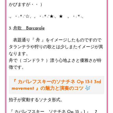
かびますが・・ ）
.。・:＊:`☆、。・:＊:`★:、★ 。・:＊:、
3.
舟歌 Barcarole
表題通り『 舟 』をイメージしたものですので
タランテラや狩りの歌とは少しまたイメージが異
なります。
舟で（ ゴンドラ？ ）漂う心地よさと優雅さが特
徴です。
『 カバレフスキーのソナチネ
Op 13-1 3rd
movement
』の魅力と演奏のコツ
拍子が変動するソナタ形式。
『 カバレフスキー ソナチネ Op. 13 – 1 』 7