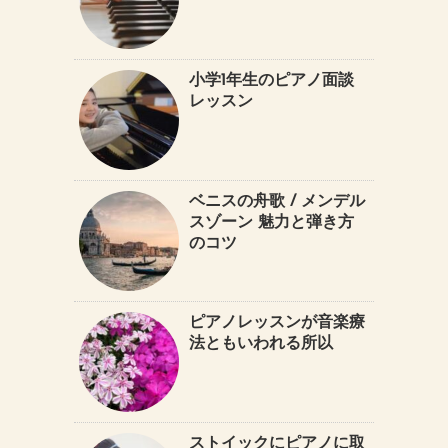
小学1年生のピアノ面談
レッスン
ベニスの舟歌 / メンデル
スゾーン 魅力と弾き方
のコツ
ピアノレッスンが音楽療
法ともいわれる所以
ストイックにピアノに取