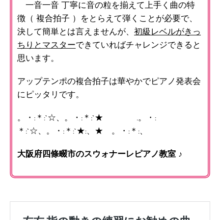
一音一音 丁寧に音の粒を揃えて上手く曲の特
徴（ 複合拍子 ）をとらえて弾くことが必要で、
決して簡単とは言えませんが、
初級レベルがきっ
ちりとマスター
できていればチャレンジできると
思います。
アップテンポの複合拍子は華やかでピアノ発表会
にピッタリです。
。・:＊:`☆、。・:＊:`★ .。・:
＊:`☆、。・:＊:`★:、★ 。・:＊:、
大阪府四條畷市のスウォナーレピアノ教室 ♪