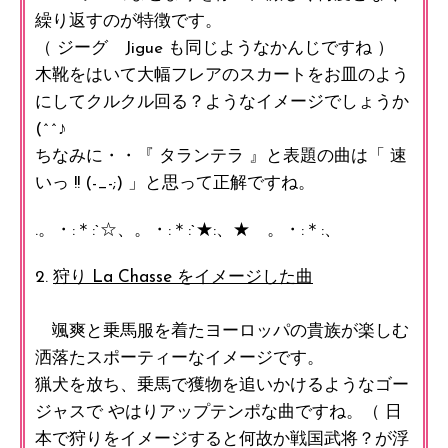
繰り返すのが特徴です。
（ ジーグ Jigue も同じようなかんじですね ）
木靴をはいて大幅フレアのスカートをお皿のよう
にしてクルクル回る？ようなイメージでしょうか
(^^♪
ちなみに・・『 タランテラ 』と表題の曲は「 速
いっ !! (-_-;) 」と思って正解ですね。
.。・:＊:`☆、。・:＊:`★:、★ 。・:＊:、
2.
狩り La Chasse をイメージした曲
颯爽と乗馬服を着たヨーロッパの貴族が楽しむ
洒落たスポーティーなイメージです。
猟犬を放ち、乗馬で獲物を追いかけるようなゴー
ジャスで やはりアップテンポな曲ですね。（ 日
本で狩りをイメージすると何故か戦国武将？が浮