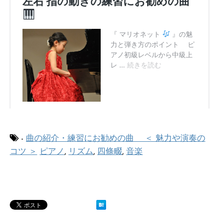
-
曲の紹介・練習にお勧めの曲 ＜ 魅力や演奏の
コツ ＞
ピアノ
,
リズム
,
四條畷
,
音楽