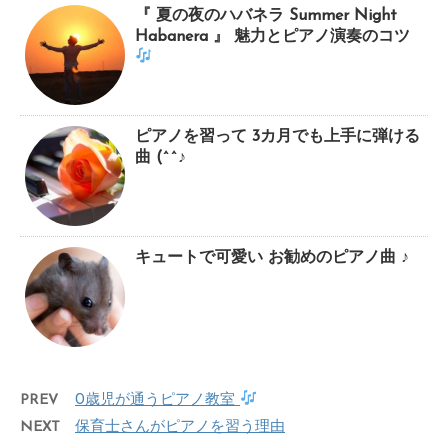
『 夏の夜のハバネラ Summer Night
Habanera 』 魅力とピアノ演奏のコツ
ピアノを習って 3カ月でも上手に弾ける
曲 (^^♪
キュートで可愛い お勧めのピアノ曲 ♪
PREV
0歳児が通うピアノ教室
NEXT
保育士さんがピアノを習う理由