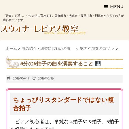
MENU
『音楽』を通じ、心を大切に育みます。四條畷市・大東市・寝屋川市・門真市から多くの方が
通われています。
ホーム
>
曲の紹介・練習にお勧めの曲 ＜ 魅力や演奏のコツ ＞
>
8分の6拍子の曲を演奏すること
2019/09/14
2019/10/19
ちょっぴりスタンダードではない複
合拍子
ピアノ初心者は、単純な 4拍子や 2拍子、3拍子