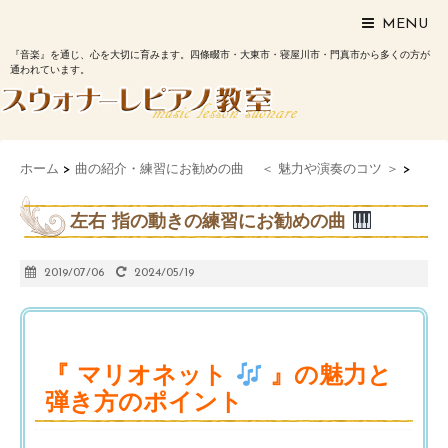
MENU
『音楽』を通じ、心を大切に育みます。四條畷市・大東市・寝屋川市・門真市から多くの方が
通われています。
ホーム
>
曲の紹介・練習にお勧めの曲 ＜ 魅力や演奏のコツ ＞
>
左右 指の動きの練習にお勧めの曲
2019/07/06
2024/05/19
『 マリオネット
』の魅力と
弾き方のポイント