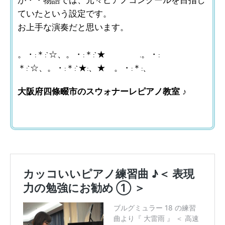
が・・物語では、元々ピアノコンクールを目指し
ていたという設定です。
お上手な演奏だと思います。
。・:＊:`☆、。・:＊:`★ .。・:
＊:`☆、。・:＊:`★:、★ 。・:＊:、
大阪府四條畷市のスウォナーレピアノ教室 ♪