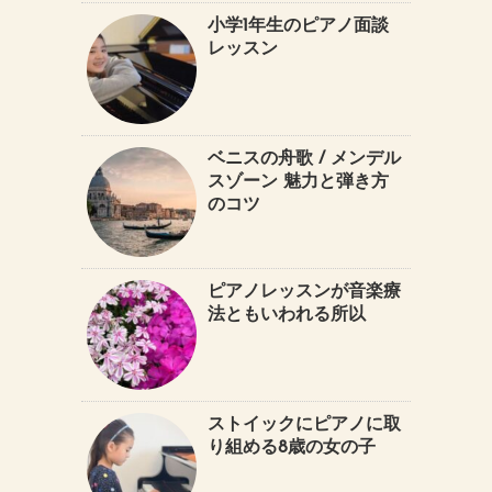
小学1年生のピアノ面談
レッスン
ベニスの舟歌 / メンデル
スゾーン 魅力と弾き方
のコツ
ピアノレッスンが音楽療
法ともいわれる所以
ストイックにピアノに取
り組める8歳の女の子