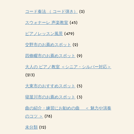
コード奏法 （ コード弾き）
(2)
スウォナーレ 声楽教室
(45)
ピアノレッスン風景
(479)
交野市のお薦めスポット
(2)
四條畷市のお薦めスポット
(9)
大人の ピアノ教室 ＜シニア・シルバー対応＞
(213)
大東市のおすすめスポット
(5)
寝屋川市のお薦めスポット
(3)
曲の紹介・練習にお勧めの曲 ＜ 魅力や演奏
のコツ ＞
(78)
未分類
(12)