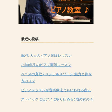
最近の投稿
50代 大人のピアノ体験レッスン
小学1年生のピアノ面談レッスン
ベニスの舟歌 / メンデルスゾーン 魅力と弾き
方のコツ
ピアノレッスンが音楽療法ともいわれる所以
ストイックにピアノに取り組める8歳の女の子