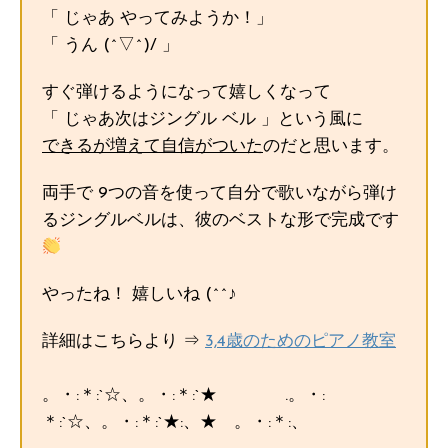
「 じゃあ やってみようか！」
「 うん (^▽^)/ 」
すぐ弾けるようになって嬉しくなって
「 じゃあ次はジングル ベル 」という風に
できるが増えて自信がついた
のだと思います。
両手で 9つの音を使って自分で歌いながら弾け
るジングルベルは、彼のベストな形で完成です
やったね！ 嬉しいね (^^♪
詳細はこちらより ⇒
3,4歳のためのピアノ教室
。・:＊:`☆、。・:＊:`★ .。・:
＊:`☆、。・:＊:`★:、★ 。・:＊:、