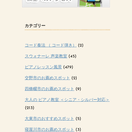
カテゴリー
コード奏法 （ コード弾き）
(2)
スウォナーレ 声楽教室
(45)
ピアノレッスン風景
(479)
交野市のお薦めスポット
(2)
四條畷市のお薦めスポット
(9)
大人の ピアノ教室 ＜シニア・シルバー対応＞
(213)
大東市のおすすめスポット
(5)
寝屋川市のお薦めスポット
(3)