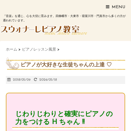
MENU
『音楽』を通じ、心を大切に育みます。四條畷市・大東市・寝屋川市・門真市から多くの方が
通われています。
ホーム
>
ピアノレッスン風景
>
ピアノが大好きな生徒ちゃんの上達 ♡
2018/05/09
2026/05/18
じわりじわりと確実にピアノの
力をつける H ちゃん !!