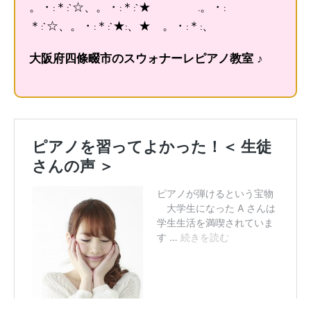
。・:＊:`☆、。・:＊:`★ .。・:
＊:`☆、。・:＊:`★:、★ 。・:＊:、
大阪府四條畷市のスウォナーレピアノ教室 ♪