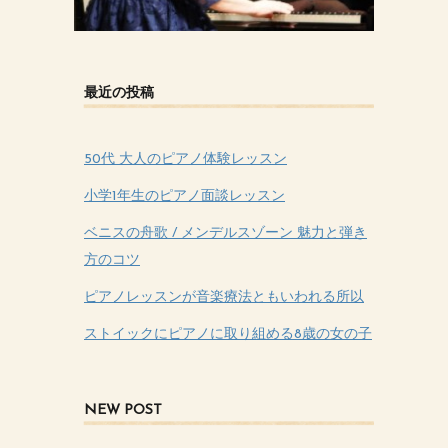
最近の投稿
50代 大人のピアノ体験レッスン
小学1年生のピアノ面談レッスン
ベニスの舟歌 / メンデルスゾーン 魅力と弾き
方のコツ
ピアノレッスンが音楽療法ともいわれる所以
ストイックにピアノに取り組める8歳の女の子
NEW POST