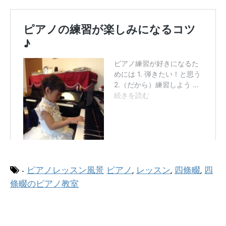
-
ピアノレッスン風景
ピアノ
,
レッスン
,
四條畷
,
四
條畷のピアノ教室