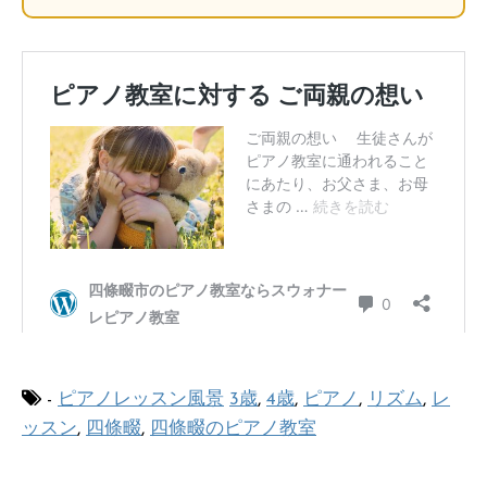
-
ピアノレッスン風景
3歳
,
4歳
,
ピアノ
,
リズム
,
レ
ッスン
,
四條畷
,
四條畷のピアノ教室