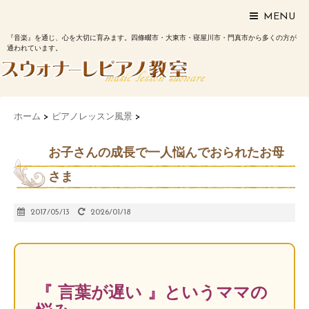
MENU
『音楽』を通じ、心を大切に育みます。四條畷市・大東市・寝屋川市・門真市から多くの方が
通われています。
ホーム
>
ピアノレッスン風景
>
お子さんの成長で一人悩んでおられたお母
さま
2017/05/13
2026/01/18
『 言葉が遅い 』というママの