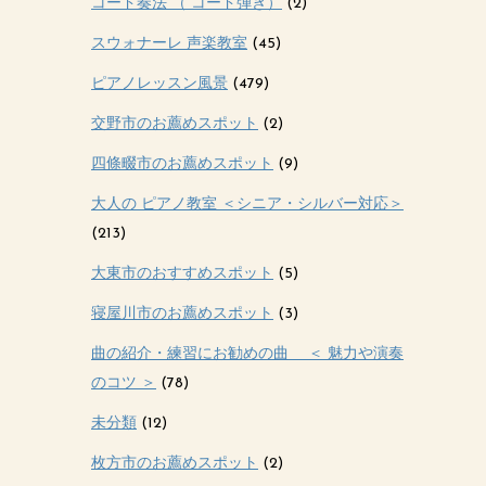
コード奏法 （ コード弾き）
(2)
スウォナーレ 声楽教室
(45)
ピアノレッスン風景
(479)
交野市のお薦めスポット
(2)
四條畷市のお薦めスポット
(9)
大人の ピアノ教室 ＜シニア・シルバー対応＞
(213)
大東市のおすすめスポット
(5)
寝屋川市のお薦めスポット
(3)
曲の紹介・練習にお勧めの曲 ＜ 魅力や演奏
のコツ ＞
(78)
未分類
(12)
枚方市のお薦めスポット
(2)