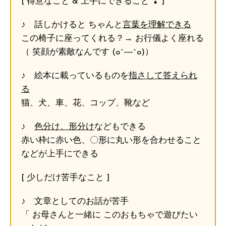
[ 得意なこと & 上手にできること ❢ ]
♪ 話しかけると ちゃんと
言葉を理解できる
この椅子に座ってくれる？→ お行儀よく座れる
（ 笑顔が素敵なんです (o^―^o)）
♪ 絵本に載っているものを
指さして答えられ
る
猫、犬、車、花、コップ、靴など
♪
色分け、形分け
などもできる
赤い枠に赤い色、〇形に丸い形を合わせること
などが上手にできる
[ 少しだけ苦手なこと ]
♪ 文章としてのお話が苦手
「 お母さんと一緒に このおもちゃで遊びたい