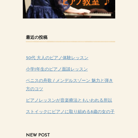
最近の投稿
50代 大人のピアノ体験レッスン
小学1年生のピアノ面談レッスン
ベニスの舟歌 / メンデルスゾーン 魅力と弾き
方のコツ
ピアノレッスンが音楽療法ともいわれる所以
ストイックにピアノに取り組める8歳の女の子
NEW POST