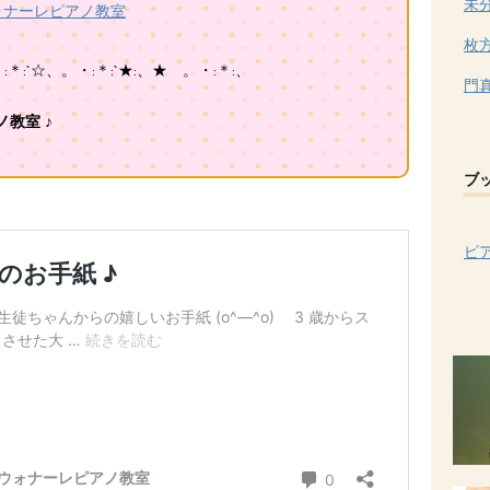
未
ォナーレピアノ教室
枚
:`☆、。・:＊:`★:、★ 。・:＊:、
門
教室 ♪
ブ
ピ