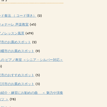
テゴリー
ード奏法 （ コード弾き）
(2)
ウォナーレ 声楽教室
(45)
アノレッスン風景
(479)
野市のお薦めスポット
(2)
條畷市のお薦めスポット
(9)
人の ピアノ教室 ＜シニア・シルバー対応＞
3)
東市のおすすめスポット
(5)
屋川市のお薦めスポット
(3)
の紹介・練習にお勧めの曲 ＜ 魅力や演奏
ツ ＞
(78)