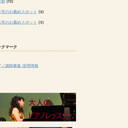
分類
(12)
方市のお薦めスポット
(2)
真市のお薦めスポット
(5)
ックマーク
アノ講師募集 採用情報