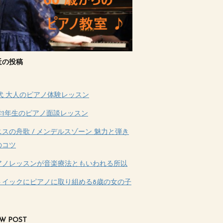
近の投稿
0代 大人のピアノ体験レッスン
学1年生のピアノ面談レッスン
ニスの舟歌 / メンデルスゾーン 魅力と弾き
のコツ
アノレッスンが音楽療法ともいわれる所以
トイックにピアノに取り組める8歳の女の子
W POST