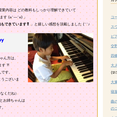
カ
授業内容は どの教科もしっかり理解できていて
コ
 (o^―^o) 」
強もできています❢
」と嬉しい感想を頂戴しました (^^♪
ス
ピ
y
交
四
ゃん方は、
 ?!
大
んです。
(21
とうございま
大
寝
もなくだね）
パとお姉ちゃんは
曲
す。
のコ