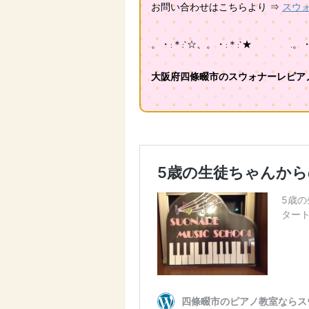
お問い合わせはこちらより ⇒
スウ
。・:＊:`☆、。・:＊:`★ .。・:＊
大阪府四條畷市のスウォナーレピアノ