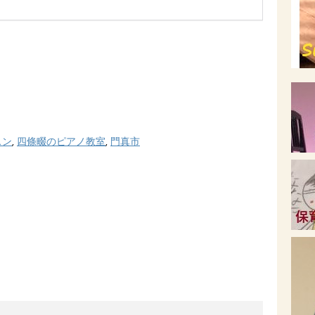
スン
,
四條畷のピアノ教室
,
門真市