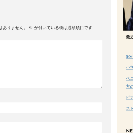
はありません。
※
が付いている欄は必須項目です
最
5
小
ベ
方
ピ
ス
NE