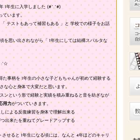
年生に入学しました (#^.^#)
っています。
」「 テストもあって補習もある 」と 学校での様子をお話
頃を思い出されながら「 1年生にしては結構スパルタな
。
:`☆
た事柄を 1年生の小さな子どもちゃんが初めて経験する
小さな心と身体で大変だと思います。
ッスンという形で経験と実績を積み重ねると音を紡ぎなが
応用力
がついていきます。
返しによる反復練習を身体で理解出来る
づつ出来たを重ねてグレードアップする
させると 1年生になる頃には、なんと 4年ほどのキャリ