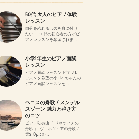
50代 大人のピアノ体験
レッスン
自分を誇れるものを身に付け
たい！ 50代の初心者の方がピ
アノレッスンを希望されま …
小学1年生のピアノ面談
レッスン
ピアノ面談レッスン ピアノレ
ッスンを希望の小1 M ちゃんの
ピアノ面談レッスンを …
ベニスの舟歌 / メンデル
スゾーン 魅力と弾き方
のコツ
ピアノ独奏曲『 ベネツィアの
舟歌 』 ヴェネツィアの舟歌 /
第2 Op.30- …