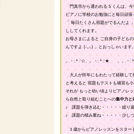
門真市から通われる S くんは、今年 1
ピアノに学校のお勉強にと毎日頑張
「 毎日たくさん宿題がでるんだよ 
ししてくれます。
お母さまによると ご自身の子どもの
んですよ (-_-;) 」とおっしゃいます
。・:＊:`☆、。・:＊:`★ 、。・:＊
大人が何年にもわたって経験して得
と考えると 宿題もテストも補習も
それが もっと幼い頃よりピアノレ
ら自然と取り組むことへの
集中力と
♪ 課題を弾き込む・・・・・繰り
♪ 課題の積み重ね・・・・・少し
3 歳からピアノレッスンをスタート