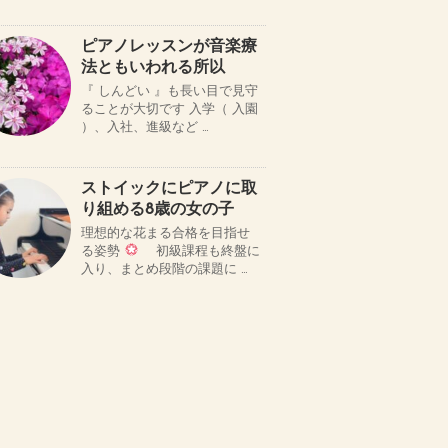
ピアノレッスンが音楽療
法ともいわれる所以
『 しんどい 』も長い目で見守
ることが大切です 入学（ 入園
）、入社、進級など …
ストイックにピアノに取
り組める8歳の女の子
理想的な花まる合格を目指せ
る姿勢
初級課程も終盤に
入り、まとめ段階の課題に …