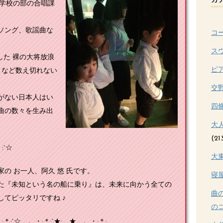
カ
小学校の部の合唱課
ソング、歌謡曲な
コ
。
ス
した 裸の大将放浪
ピ
』など数え切れない
交
がない日本人はい
四
曲の数々を生み出
大
(21
:`☆
大
の お一人、阿久 悠 氏です。
寝
た『未知という名の船に乗り』は、未来に向かう全ての
曲
てピッタリですね ♪
のコ
:`☆、。・:＊:`★:、★ 。・:＊:、