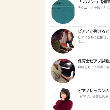
『 ハノン 』を前
テクニックを磨くと
ピアノが弾けると
ピアノを弾く効能は、
る …
保育士ピアノ試験
自信をもって演奏でき
…
ピアノレッスンの進
ピアノの進度は教材