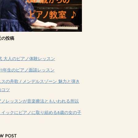
近の投稿
0代 大人のピアノ体験レッスン
学1年生のピアノ面談レッスン
ニスの舟歌 / メンデルスゾーン 魅力と弾き
のコツ
アノレッスンが音楽療法ともいわれる所以
トイックにピアノに取り組める8歳の女の子
W POST