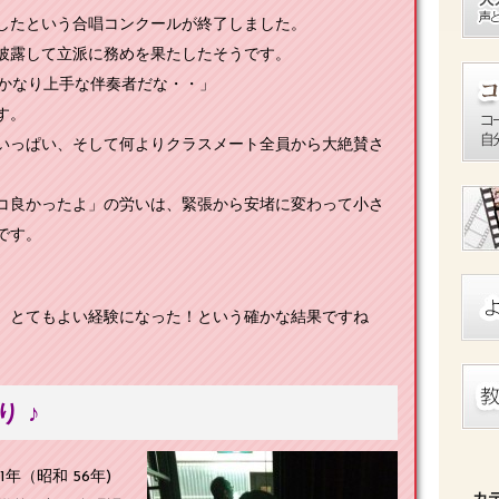
したという合唱コンクールが終了しました。
披露して立派に務めを果たしたそうです。
に「かなり上手な伴奏者だな・・」
す。
いっぱい、そして何よりクラスメート全員から大絶賛さ
コ良かったよ」の労いは、緊張から安堵に変わって小さ
です。
、とてもよい経験になった！という確かな結果ですね
 ♪
1年（昭和 56年)