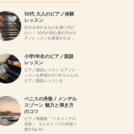
50代 大人のピアノ体験
レッスン
自分を誇れるものを身に付け
たい！ 50代の初心者の方がピ
アノレッスンを希望されま …
小学1年生のピアノ面談
レッスン
ピアノ面談レッスン ピアノレ
ッスンを希望の小1 M ちゃんの
ピアノ面談レッスンを …
ベニスの舟歌 / メンデル
スゾーン 魅力と弾き方
のコツ
ピアノ独奏曲『 ベネツィアの
舟歌 』 ヴェネツィアの舟歌 /
第2 Op.30- …