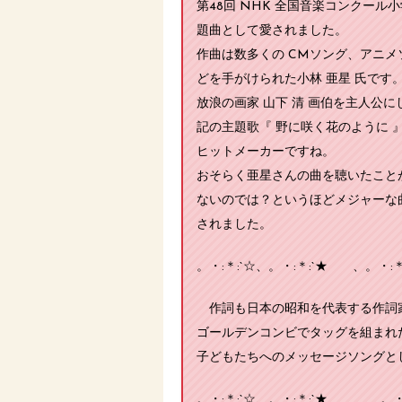
第48回 NHK 全国音楽コンクール
題曲として愛されました。
作曲は数多くの CMソング、アニメ
どを手がけられた小林 亜星 氏です
放浪の画家 山下 清 画伯を主人公に
記の主題歌『 野に咲く花のように 
ヒットメーカーですね。
おそらく亜星さんの曲を聴いたこと
ないのでは？というほどメジャーな
されました。
。・:＊:`☆、。・:＊:`★ 、。・:＊
作詞も日本の昭和を代表する作詞家
ゴールデンコンビでタッグを組まれ
子どもたちへのメッセージソングとし
。・:＊:`☆、。・:＊:`★ .。・:＊