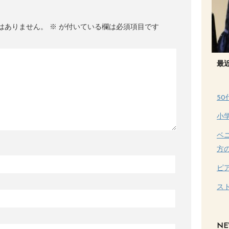
はありません。
※
が付いている欄は必須項目です
最
5
小
ベ
方
ピ
ス
NE