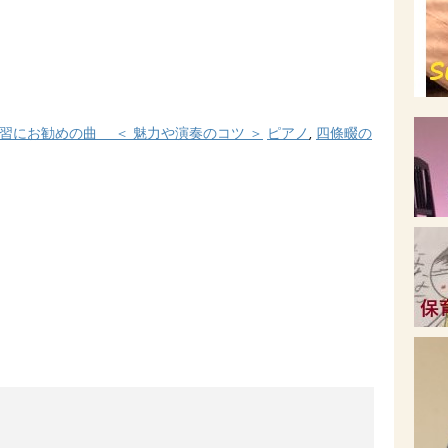
習にお勧めの曲 ＜ 魅力や演奏のコツ ＞
ピアノ
,
四條畷の