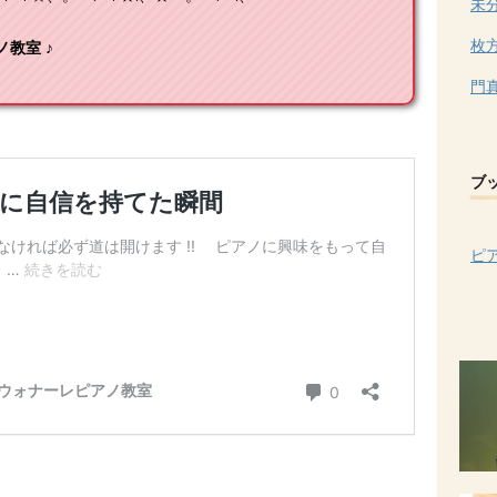
未
枚
教室 ♪
門
ブ
ピ