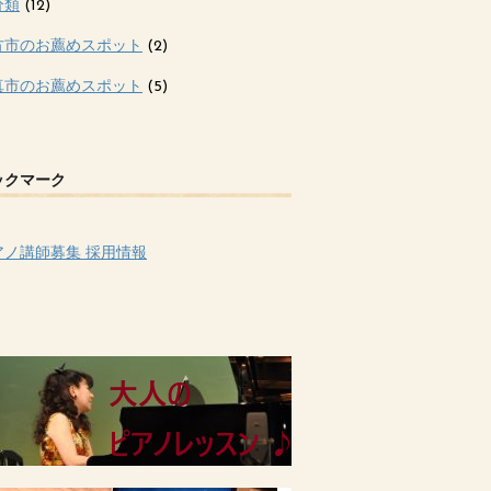
分類
(12)
方市のお薦めスポット
(2)
真市のお薦めスポット
(5)
ックマーク
アノ講師募集 採用情報