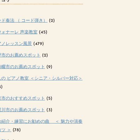
テゴリー
ード奏法 （ コード弾き）
(2)
ウォナーレ 声楽教室
(45)
アノレッスン風景
(479)
野市のお薦めスポット
(2)
條畷市のお薦めスポット
(9)
人の ピアノ教室 ＜シニア・シルバー対応＞
3)
東市のおすすめスポット
(5)
屋川市のお薦めスポット
(3)
の紹介・練習にお勧めの曲 ＜ 魅力や演奏
ツ ＞
(78)