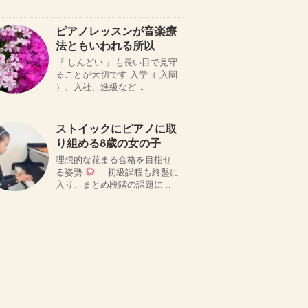
ピアノレッスンが音楽療
法ともいわれる所以
『 しんどい 』も長い目で見守
ることが大切です 入学（ 入園
）、入社、進級など …
ストイックにピアノに取
り組める8歳の女の子
理想的な花まる合格を目指せ
る姿勢
初級課程も終盤に
入り、まとめ段階の課題に …