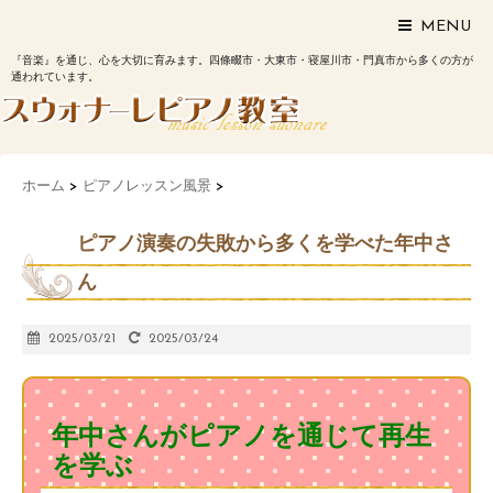
MENU
『音楽』を通じ、心を大切に育みます。四條畷市・大東市・寝屋川市・門真市から多くの方が
通われています。
ホーム
>
ピアノレッスン風景
>
ピアノ演奏の失敗から多くを学べた年中さ
ん
2025/03/21
2025/03/24
年中さんがピアノを通じて再生
を学ぶ