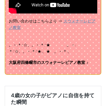
お問い合わせはこちらより ⇒
スウォナーレピア
ノ教室
。・:＊:`☆、。・:＊:`★ .。・:
＊:`☆、。・:＊:`★:、★ 。・:＊:、
大阪府四條畷市のスウォナーレピアノ教室 ♪