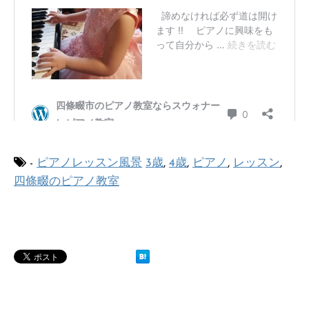
-
ピアノレッスン風景
3歳
,
4歳
,
ピアノ
,
レッスン
,
四條畷のピアノ教室