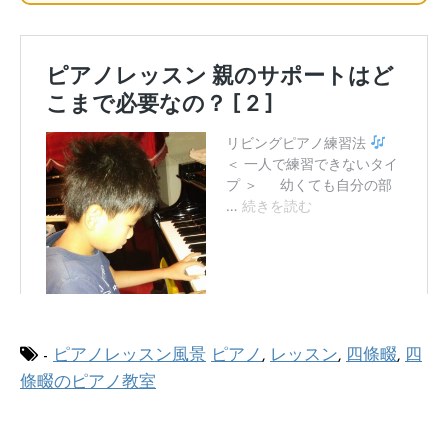
-
ピアノレッスン風景
ピアノ
,
レッスン
,
四條畷
,
四
條畷のピアノ教室