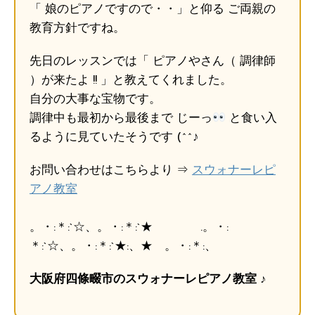
「 娘のピアノですので・・」と仰る ご両親の
教育方針ですね。
先日のレッスンでは「 ピアノやさん（ 調律師
）が来たよ !! 」と教えてくれました。
自分の大事な宝物です。
調律中も最初から最後まで じーっ
と食い入
るように見ていたそうです (^^♪
お問い合わせはこちらより ⇒
スウォナーレピ
アノ教室
。・:＊:`☆、。・:＊:`★ .。・:
＊:`☆、。・:＊:`★:、★ 。・:＊:、
大阪府四條畷市のスウォナーレピアノ教室 ♪