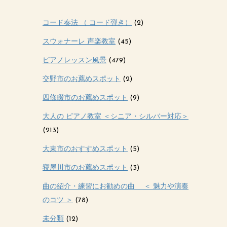
コード奏法 （ コード弾き）
(2)
スウォナーレ 声楽教室
(45)
ピアノレッスン風景
(479)
交野市のお薦めスポット
(2)
四條畷市のお薦めスポット
(9)
大人の ピアノ教室 ＜シニア・シルバー対応＞
(213)
大東市のおすすめスポット
(5)
寝屋川市のお薦めスポット
(3)
曲の紹介・練習にお勧めの曲 ＜ 魅力や演奏
のコツ ＞
(78)
未分類
(12)