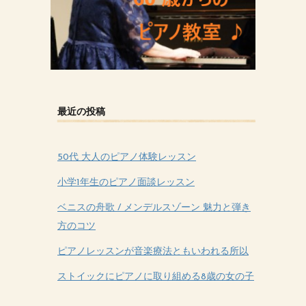
最近の投稿
50代 大人のピアノ体験レッスン
小学1年生のピアノ面談レッスン
ベニスの舟歌 / メンデルスゾーン 魅力と弾き
方のコツ
ピアノレッスンが音楽療法ともいわれる所以
ストイックにピアノに取り組める8歳の女の子