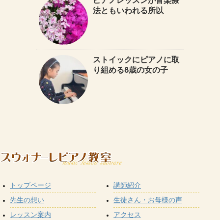
ピアノレッスンが音楽療
法ともいわれる所以
ストイックにピアノに取
り組める8歳の女の子
トップページ
講師紹介
先生の想い
生徒さん・お母様の声
レッスン案内
アクセス