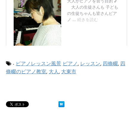
-
ピアノレッスン風景
ピアノ
,
レッスン
,
四條畷
,
四
條畷のピアノ教室
,
大人
,
大東市