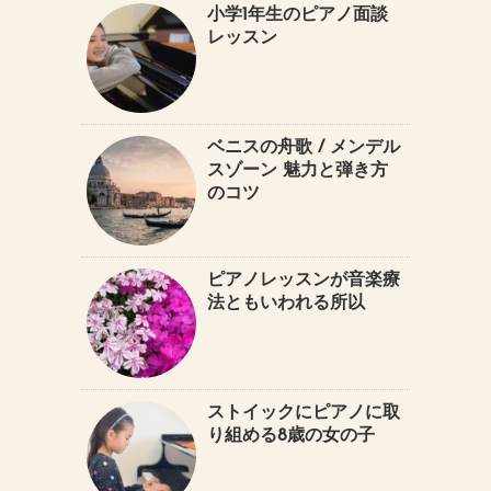
小学1年生のピアノ面談
レッスン
ベニスの舟歌 / メンデル
スゾーン 魅力と弾き方
のコツ
ピアノレッスンが音楽療
法ともいわれる所以
ストイックにピアノに取
り組める8歳の女の子