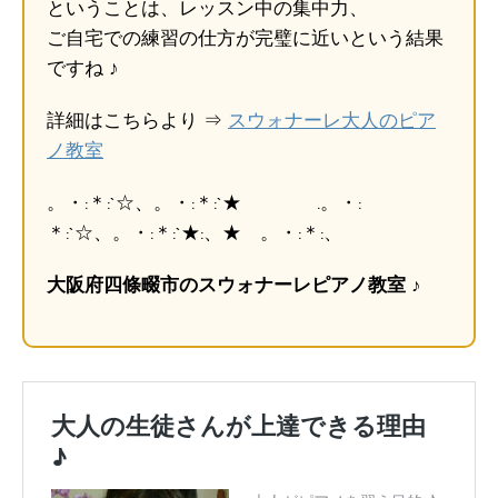
ということは、レッスン中の集中力、
ご自宅での練習の仕方が完璧に近いという結果
ですね ♪
詳細はこちらより ⇒
スウォナーレ大人のピア
ノ教室
。・:＊:`☆、。・:＊:`★ .。・:
＊:`☆、。・:＊:`★:、★ 。・:＊:、
大阪府四條畷市のスウォナーレピアノ教室 ♪