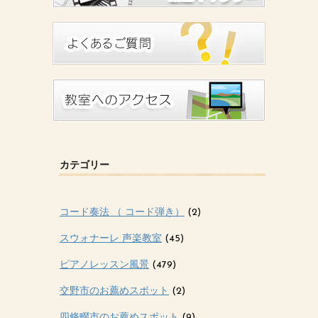
カテゴリー
コード奏法 （ コード弾き）
(2)
スウォナーレ 声楽教室
(45)
ピアノレッスン風景
(479)
交野市のお薦めスポット
(2)
四條畷市のお薦めスポット
(9)