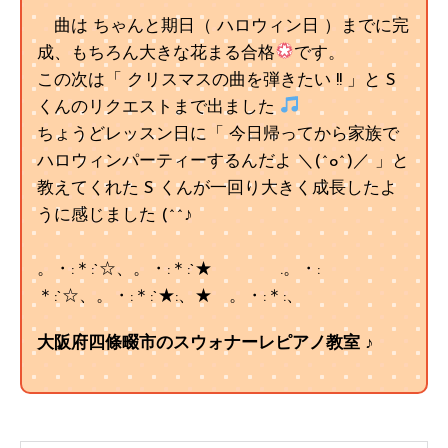
曲は ちゃんと期日（ ハロウィン日 ）までに完
成、もちろん大きな花まる合格
です。
この次は「 クリスマスの曲を弾きたい !! 」と S
くんのリクエストまで出ました
ちょうどレッスン日に「 今日帰ってから家族で
ハロウィンパーティーするんだよ ＼(^o^)／ 」と
教えてくれた S くんが一回り大きく成長したよ
うに感じました (^^♪
。・:＊:`☆、。・:＊:`★ .。・:
＊:`☆、。・:＊:`★:、★ 。・:＊:、
大阪府四條畷市のスウォナーレピアノ教室 ♪