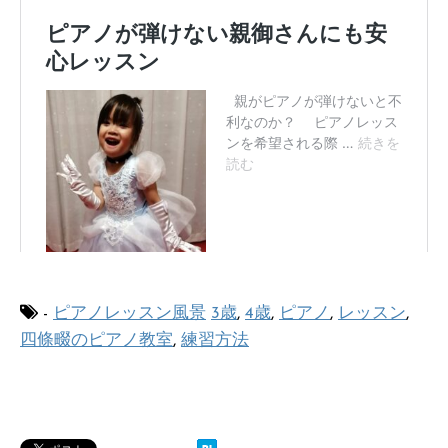
-
ピアノレッスン風景
3歳
,
4歳
,
ピアノ
,
レッスン
,
四條畷のピアノ教室
,
練習方法