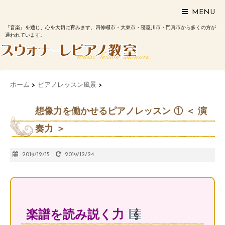
MENU
『音楽』を通じ、心を大切に育みます。四條畷市・大東市・寝屋川市・門真市から多くの方が
通われています。
ホーム
>
ピアノレッスン風景
>
想像力を働かせるピアノレッスン ① ＜ 演
奏力 ＞
2019/12/15
2019/12/24
楽譜を読み説く力