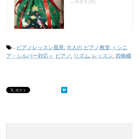
-
ピアノレッスン風景
,
大人の ピアノ教室 ＜シニ
ア・シルバー対応＞
ピアノ
,
リズム
,
レッスン
,
四條畷