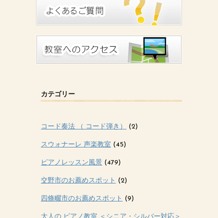
カテゴリー
コード奏法 （ コード弾き）
(2)
スウォナーレ 声楽教室
(45)
ピアノレッスン風景
(479)
交野市のお薦めスポット
(2)
四條畷市のお薦めスポット
(9)
大人の ピアノ教室 ＜シニア・シルバー対応＞