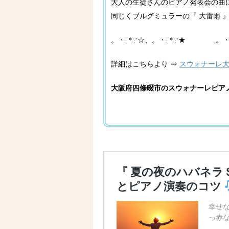
大人の生徒さんのピアノ発表会の曲
同じくブルグミュラーの『 大雷雨 』
。・:＊:`☆、。・:＊:`★ .。・:＊
詳細はこちらより ⇒
スウォナーレ
大阪府四條畷市のスウォナーレピアノ