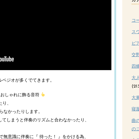
カ
コ
ス
ピ
交
四
大
ルペジオが多くでてきます。
(21
をおしゃれに飾る音符
大
たり、
寝
回らなかったりします。
してしまうと伴奏のリズムと合わなかったり、
曲
のコ
で無意識に伴奏に『 待った！ 』をかける為、