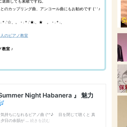
に選曲しても素敵ですね。
とのカップリング曲、アンコール曲にもお勧めです (^^♪
:`☆、。・:＊:`★:、★ 。・:＊:、
大人のピアノ教室
教室 ♪