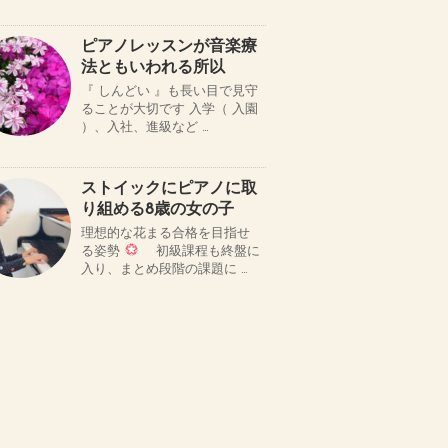
ピアノレッスンが音楽療
法ともいわれる所以
『 しんどい 』も長い目で見守
ることが大切です 入学（ 入園
）、入社、進級など …
ストイックにピアノに取
り組める8歳の女の子
理想的な花まる合格を目指せ
る姿勢
初級課程も終盤に
入り、まとめ段階の課題に …