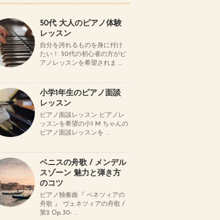
50代 大人のピアノ体験
レッスン
自分を誇れるものを身に付け
たい！ 50代の初心者の方がピ
アノレッスンを希望されま …
小学1年生のピアノ面談
レッスン
ピアノ面談レッスン ピアノレ
ッスンを希望の小1 M ちゃんの
ピアノ面談レッスンを …
ベニスの舟歌 / メンデル
スゾーン 魅力と弾き方
のコツ
ピアノ独奏曲『 ベネツィアの
舟歌 』 ヴェネツィアの舟歌 /
第2 Op.30- …