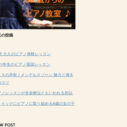
近の投稿
0代 大人のピアノ体験レッスン
学1年生のピアノ面談レッスン
ニスの舟歌 / メンデルスゾーン 魅力と弾き
のコツ
アノレッスンが音楽療法ともいわれる所以
トイックにピアノに取り組める8歳の女の子
W POST