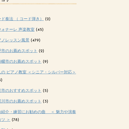
テゴリー
ード奏法 （ コード弾き）
(2)
ウォナーレ 声楽教室
(45)
アノレッスン風景
(479)
野市のお薦めスポット
(2)
條畷市のお薦めスポット
(9)
人の ピアノ教室 ＜シニア・シルバー対応＞
3)
東市のおすすめスポット
(5)
屋川市のお薦めスポット
(3)
の紹介・練習にお勧めの曲 ＜ 魅力や演奏
ツ ＞
(78)