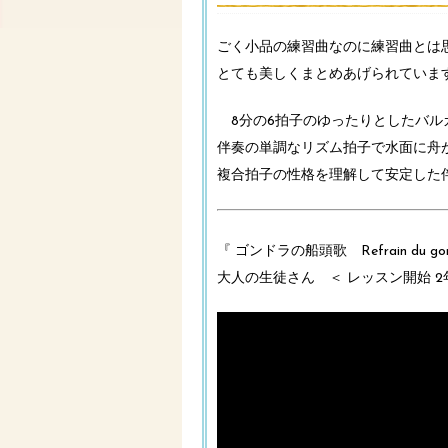
ごく小品の練習曲なのに練習曲とは思え
とても美しくまとめあげられていま
8分の6拍子のゆったりとしたバルカロー
伴奏の単調なリズム拍子で水面に舟
複合拍子の性格を理解して安定した
『 ゴンドラの船頭歌 Refrain du gondol
大人の生徒さん ＜ レッスン開始 2年