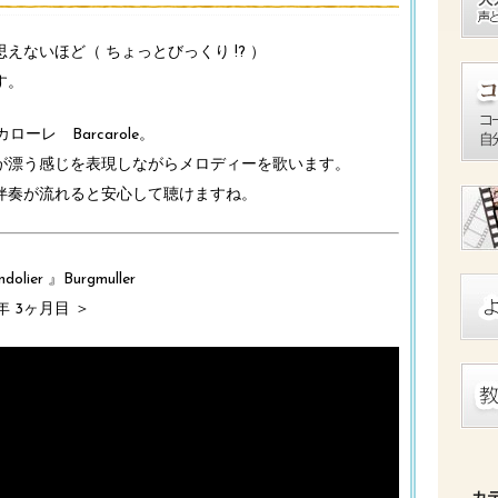
ないほど（ ちょっとびっくり !? ）
す。
レ Barcarole。
が漂う感じを表現しながらメロディーを歌います。
伴奏が流れると安心して聴けますね。
ier 』Burgmuller
 3ヶ月目 ＞