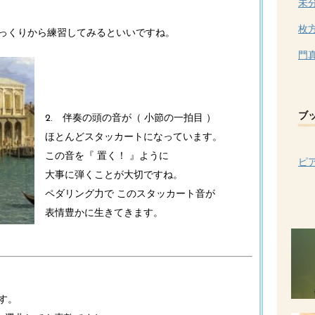
未
枚
ゆっくりから練習してみるといいですね。
門
ブ
2. 伴奏の頭の音が（ 小節の一拍目 ）
ほとんどスタッカートになっています。
この音を『 置く！ 』ように
ピ
大事に弾くことが大切ですね。
ペダリング力で このスタッカート音が
表情豊かに生きてきます。
す。