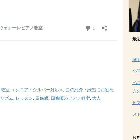
最
5
小
ベ
ノ教室 ＜シニア・シルバー対応＞
,
曲の紹介・練習にお勧め
方
,
リズム
,
レッスン
,
四條畷
,
四條畷のピアノ教室
,
大人
ピ
ス
NE