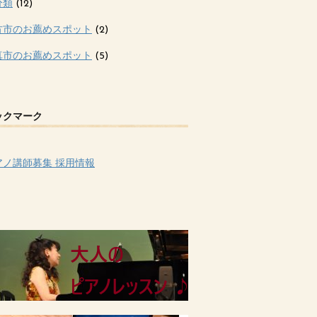
分類
(12)
方市のお薦めスポット
(2)
真市のお薦めスポット
(5)
ックマーク
アノ講師募集 採用情報