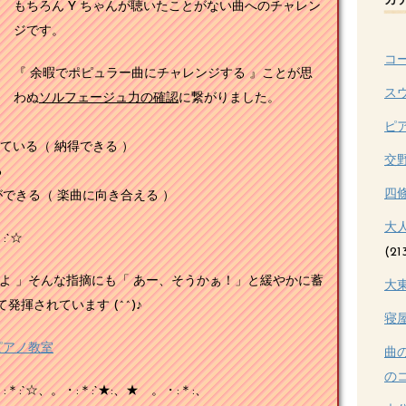
カ
もちろん Y ちゃんが聴いたことがない曲へのチャレン
ジです。
コ
『 余暇でポピュラー曲にチャレンジする 』ことが思
ス
わぬ
ソルフェージュ力の確認
に繋がりました。
ピ
ている（ 納得できる ）
交
る
四
できる（ 楽曲に向き合える ）
大
:`☆
(21
よ 」そんな指摘にも「 あー、そうかぁ！」と緩やかに蓄
大
揮されています (^^)♪
寝
ピアノ教室
曲
のコ
:`☆、。・:＊:`★:、★ 。・:＊:、