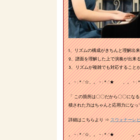
1、リズムの構成がきちんと理解出来
2、譜面を理解した上で演奏が出来
3、リズムが複雑でも対応することが
。・:＊:`☆、。・:＊:`★ 、。・:＊
「 この箇所は〇〇だから〇〇になる
積された力はちゃんと応用力になって発
詳細はこちらより ⇒
スウォナーレ
。・:＊:`☆、。・:＊:`★ .。・:＊