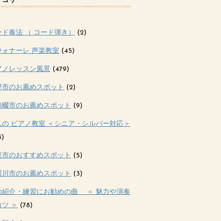
テゴリー
ード奏法 （ コード弾き）
(2)
ウォナーレ 声楽教室
(45)
アノレッスン風景
(479)
野市のお薦めスポット
(2)
條畷市のお薦めスポット
(9)
人の ピアノ教室 ＜シニア・シルバー対応＞
3)
東市のおすすめスポット
(5)
屋川市のお薦めスポット
(3)
の紹介・練習にお勧めの曲 ＜ 魅力や演奏
ツ ＞
(78)