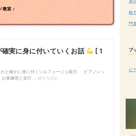
未
教室 ♪
枚
門
ブ
ピ