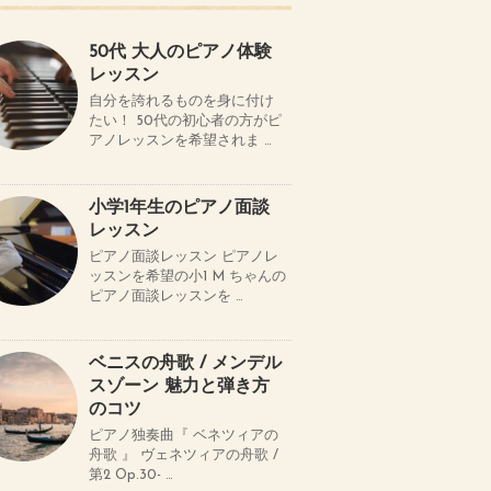
50代 大人のピアノ体験
レッスン
自分を誇れるものを身に付け
たい！ 50代の初心者の方がピ
アノレッスンを希望されま …
小学1年生のピアノ面談
レッスン
ピアノ面談レッスン ピアノレ
ッスンを希望の小1 M ちゃんの
ピアノ面談レッスンを …
ベニスの舟歌 / メンデル
スゾーン 魅力と弾き方
のコツ
ピアノ独奏曲『 ベネツィアの
舟歌 』 ヴェネツィアの舟歌 /
第2 Op.30- …