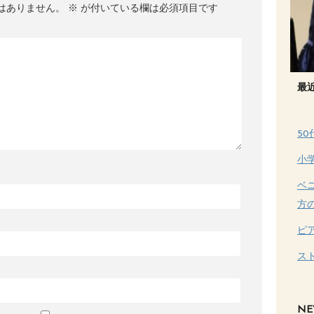
はありません。
※
が付いている欄は必須項目です
最
5
小
ベ
方
ピ
ス
NE