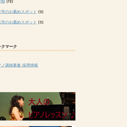
分類
(12)
方市のお薦めスポット
(2)
真市のお薦めスポット
(5)
ックマーク
アノ講師募集 採用情報