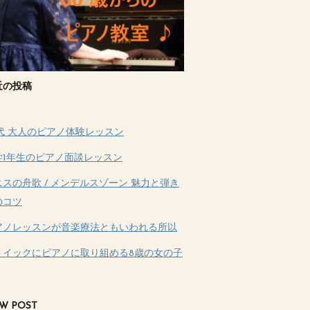
近の投稿
0代 大人のピアノ体験レッスン
学1年生のピアノ面談レッスン
ニスの舟歌 / メンデルスゾーン 魅力と弾き
のコツ
アノレッスンが音楽療法ともいわれる所以
トイックにピアノに取り組める8歳の女の子
W POST