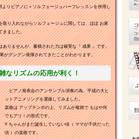
の頃よりピアノに＋ソルフェージュハーフレッスンを併用し
を取り入れながらソルフェージュに関しては、ほぼ お家
てきました。
ありませんが、蓄積された力は確実な『 成果 』です。
成果がグングン発揮されてきたことがわかります。
雑なリズムの応用が利く！
ピアノ発表会のアンサンブル演奏の為、平成の大ヒ
ットアニメソングを選曲してみました。
楽曲は アップテンポの上、リズムが複雑で もはや何
でもアリ！の形式です。
Y ちゃんがまだ誕生していない頃（ ママが子供だった
頃 ）の楽曲です。