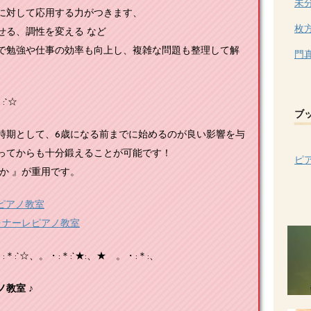
未
に対して応用する力がつきます、
枚
せる、調性を変える など
で勉強や仕事の効率も向上し、複雑な問題も整理して解
門
:`☆
ブ
期として、6歳になる前までに始めるのが良い影響を与
ってからも十分鍛えることが可能です！
ピ
か 』が重用です。
のピアノ教室
ォナーレピアノ教室
:`☆、。・:＊:`★:、★ 。・:＊:、
教室 ♪