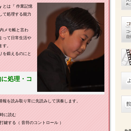
ry とは『 作業記憶
して処理する能力
脳内メモ帳と言わ
よって日常生活や
ます。
リを鍛えるのにと
的に処理・コ
情報を読み取り常に先読みして演奏します。
瞬時に読む
打鍵する（ 音符のコントロール ）