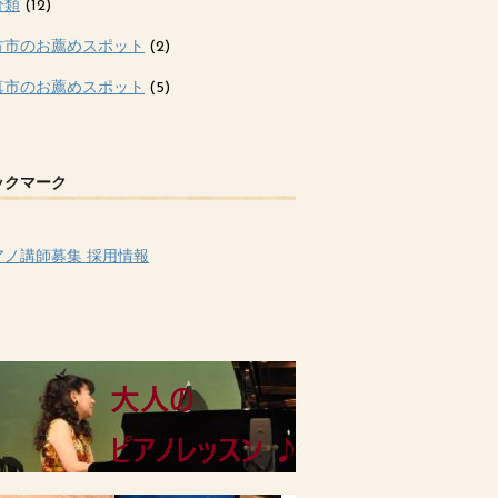
分類
(12)
方市のお薦めスポット
(2)
真市のお薦めスポット
(5)
ックマーク
アノ講師募集 採用情報