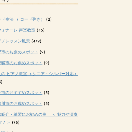
テゴリー
ード奏法 （ コード弾き）
(2)
ウォナーレ 声楽教室
(45)
アノレッスン風景
(479)
野市のお薦めスポット
(2)
條畷市のお薦めスポット
(9)
人の ピアノ教室 ＜シニア・シルバー対応＞
3)
東市のおすすめスポット
(5)
屋川市のお薦めスポット
(3)
の紹介・練習にお勧めの曲 ＜ 魅力や演奏
ツ ＞
(78)