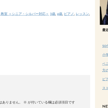
ノ教室 ＜シニア・シルバー対応＞
3歳
,
4歳
,
ピアノ
,
レッスン
,
最
5
小
ベ
方
ピ
ス
はありません。
※
が付いている欄は必須項目です
NE