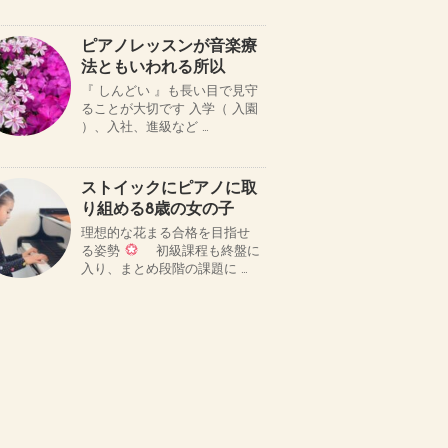
ピアノレッスンが音楽療
法ともいわれる所以
『 しんどい 』も長い目で見守
ることが大切です 入学（ 入園
）、入社、進級など …
ストイックにピアノに取
り組める8歳の女の子
理想的な花まる合格を目指せ
る姿勢
初級課程も終盤に
入り、まとめ段階の課題に …