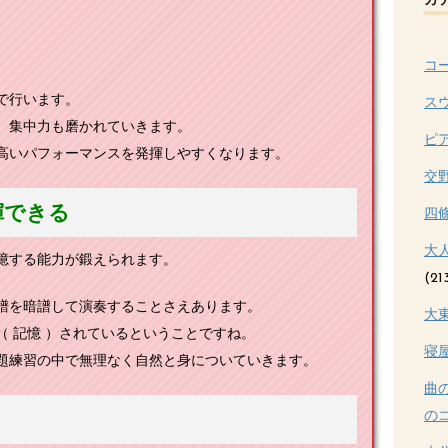
カ
コ
で行います。
ス
、集中力も磨かれていきます。
ピ
高いパフォーマンスを発揮しやすくなります。
交
揮できる
四
大
憶する能力が鍛えられます。
(21
譜を暗譜して演奏することさえあります。
大
 記憶 ）されているということですね。
寝
題練習の中で無理なく自然と身についていきます。
曲
のコ