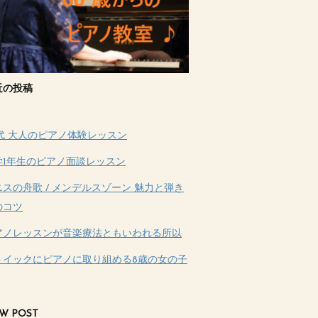
近の投稿
0代 大人のピアノ体験レッスン
学1年生のピアノ面談レッスン
ニスの舟歌 / メンデルスゾーン 魅力と弾き
のコツ
アノレッスンが音楽療法ともいわれる所以
トイックにピアノに取り組める8歳の女の子
W POST