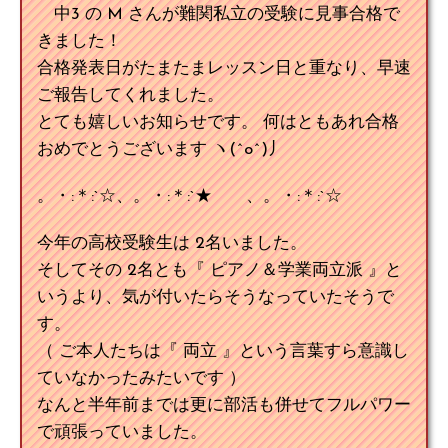
中3 の M さんが難関私立の受験に見事合格で
きました！
合格発表日がたまたまレッスン日と重なり、早速
ご報告してくれました。
とても嬉しいお知らせです。 何はともあれ合格
おめでとうございます ヽ(^o^)丿
。・:＊:`☆、。・:＊:`★ 、。・:＊:`☆
今年の高校受験生は 2名いました。
そしてその 2名とも『 ピアノ＆学業両立派 』と
いうより、気が付いたらそうなっていたそうで
す。
（ ご本人たちは『 両立 』という言葉すら意識し
ていなかったみたいです ）
なんと半年前までは更に部活も併せてフルパワー
で頑張っていました。