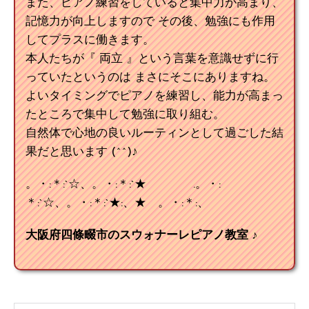
また、ピアノ練習をしていると集中力が高まり、
記憶力が向上しますので その後、勉強にも作用
してプラスに働きます。
本人たちが『 両立 』という言葉を意識せずに行
っていたというのは まさにそこにありますね。
よいタイミングでピアノを練習し、能力が高まっ
たところで集中して勉強に取り組む。
自然体で心地の良いルーティンとして過ごした結
果だと思います (^^)♪
。・:＊:`☆、。・:＊:`★ .。・:
＊:`☆、。・:＊:`★:、★ 。・:＊:、
大阪府四條畷市のスウォナーレピアノ教室 ♪