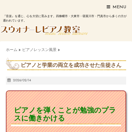
MENU
『音楽』を通じ、心を大切に育みます。四條畷市・大東市・寝屋川市・門真市から多くの方が
通われています。
ホーム
>
ピアノレッスン風景
>
ピアノと学業の両立を成功させた生徒さん
2026/02/14
ピアノを弾くことが勉強のプラ
スに働きかける