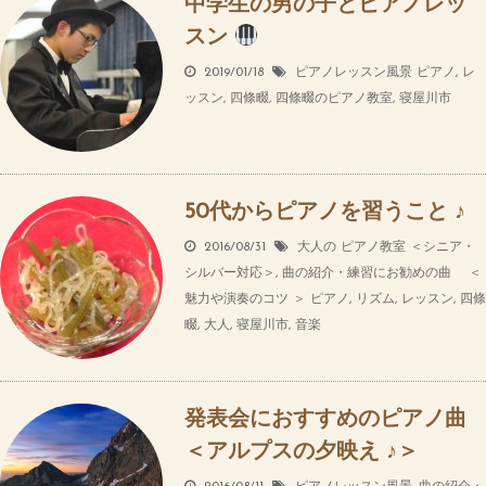
中学生の男の子とピアノレッ
スン
2019/01/18
ピアノレッスン風景
ピアノ
,
レ
ッスン
,
四條畷
,
四條畷のピアノ教室
,
寝屋川市
50代からピアノを習うこと ♪
2016/08/31
大人の ピアノ教室 ＜シニア・
シルバー対応＞
,
曲の紹介・練習にお勧めの曲 ＜
魅力や演奏のコツ ＞
ピアノ
,
リズム
,
レッスン
,
四條
畷
,
大人
,
寝屋川市
,
音楽
発表会におすすめのピアノ曲
＜アルプスの夕映え ♪＞