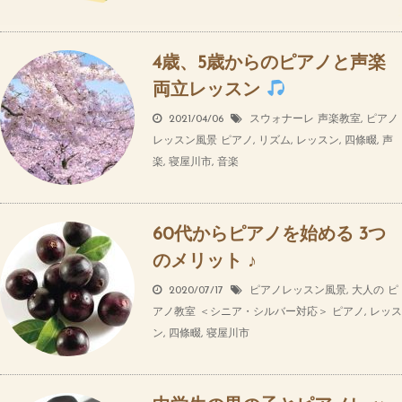
4歳、5歳からのピアノと声楽
両立レッスン
2021/04/06
スウォナーレ 声楽教室
,
ピアノ
レッスン風景
ピアノ
,
リズム
,
レッスン
,
四條畷
,
声
楽
,
寝屋川市
,
音楽
60代からピアノを始める 3つ
のメリット ♪
2020/07/17
ピアノレッスン風景
,
大人の ピ
アノ教室 ＜シニア・シルバー対応＞
ピアノ
,
レッス
ン
,
四條畷
,
寝屋川市