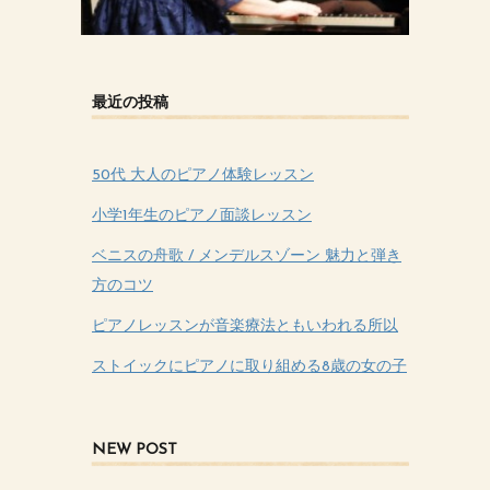
最近の投稿
50代 大人のピアノ体験レッスン
小学1年生のピアノ面談レッスン
ベニスの舟歌 / メンデルスゾーン 魅力と弾き
方のコツ
ピアノレッスンが音楽療法ともいわれる所以
ストイックにピアノに取り組める8歳の女の子
NEW POST