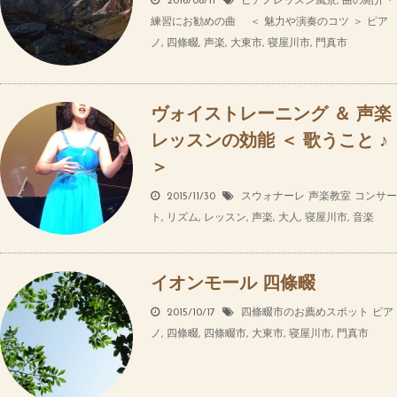
2016/08/11
ピアノレッスン風景
,
曲の紹介・
練習にお勧めの曲 ＜ 魅力や演奏のコツ ＞
ピア
ノ
,
四條畷
,
声楽
,
大東市
,
寝屋川市
,
門真市
ヴォイストレーニング ＆ 声楽
レッスンの効能 ＜ 歌うこと ♪
＞
2015/11/30
スウォナーレ 声楽教室
コンサー
ト
,
リズム
,
レッスン
,
声楽
,
大人
,
寝屋川市
,
音楽
イオンモール 四條畷
2015/10/17
四條畷市のお薦めスポット
ピア
ノ
,
四條畷
,
四條畷市
,
大東市
,
寝屋川市
,
門真市