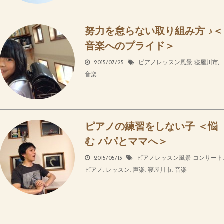
努力を怠らない取り組み方 ♪＜
音楽へのプライド＞
2015/07/25
ピアノレッスン風景
寝屋川市
,
音楽
ピアノの練習をしない子 ＜悩
む パパとママへ＞
2015/05/13
ピアノレッスン風景
コンサート
,
ピアノ
,
レッスン
,
声楽
,
寝屋川市
,
音楽