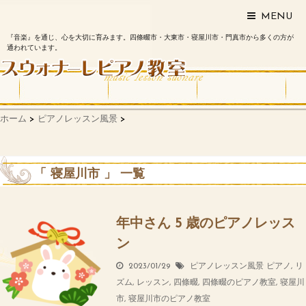
MENU
『音楽』を通じ、心を大切に育みます。四條畷市・大東市・寝屋川市・門真市から多くの方が
通われています。
ホーム
>
ピアノレッスン風景
>
「 寝屋川市 」 一覧
年中さん 5 歳のピアノレッス
ン
2023/01/29
ピアノレッスン風景
ピアノ
,
リ
ズム
,
レッスン
,
四條畷
,
四條畷のピアノ教室
,
寝屋川
市
,
寝屋川市のピアノ教室