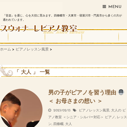
MENU
『音楽』を通じ、心を大切に育みます。四條畷市・大東市・寝屋川市・門真市から多くの方が
通われています。
ホーム
>
ピアノレッスン風景
>
「 大人 」 一覧
男の子がピアノを習う理由
＜ お母さまの想い ＞
2023/02/13
ピアノレッスン風景
,
大人の ピ
アノ教室 ＜シニア・シルバー対応＞
ピアノ
,
レッス
ン
,
四條畷
,
大人