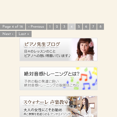
Page 4 of 16
‹ Previous
1
2
3
4
5
6
7
8
Next ›
Last »