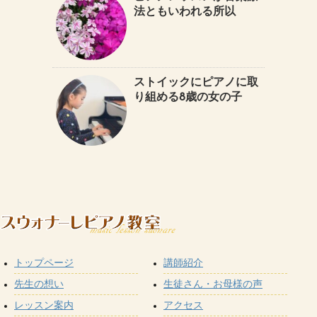
法ともいわれる所以
ストイックにピアノに取
り組める8歳の女の子
トップページ
講師紹介
先生の想い
生徒さん・お母様の声
レッスン案内
アクセス