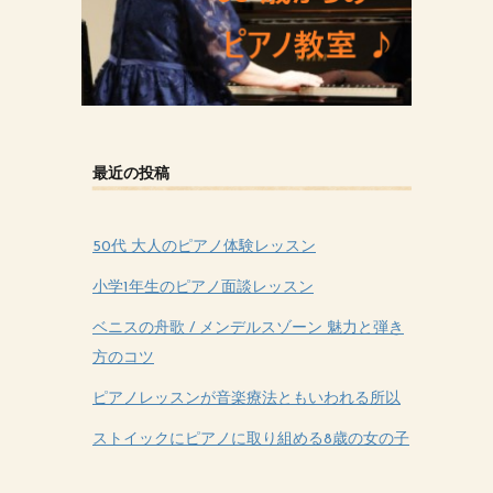
最近の投稿
50代 大人のピアノ体験レッスン
小学1年生のピアノ面談レッスン
ベニスの舟歌 / メンデルスゾーン 魅力と弾き
方のコツ
ピアノレッスンが音楽療法ともいわれる所以
ストイックにピアノに取り組める8歳の女の子