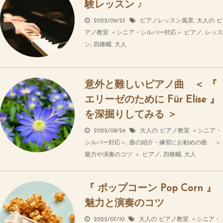
験レッスン ♪
2022/09/23
ピアノレッスン風景
,
大人の ピ
アノ教室 ＜シニア・シルバー対応＞
ピアノ
,
レッス
ン
,
四條畷
,
大人
意外と難しいピアノ曲 ＜ 『
エリーゼのために Für Elise 』
を深掘りしてみる ＞
2022/08/26
大人の ピアノ教室 ＜シニア・
シルバー対応＞
,
曲の紹介・練習にお勧めの曲 ＜
魅力や演奏のコツ ＞
ピアノ
,
四條畷
,
大人
『 ポップコーン Pop Corn 』
魅力と演奏のコツ
2022/07/10
大人の ピアノ教室 ＜シニア・