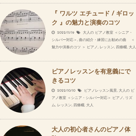
『 ワルツ エチュード / ギロッ
ク 』の魅力と演奏のコツ
2022/11/19
大人の ピアノ教室 ＜シニア・
シルバー対応＞
,
曲の紹介・練習にお勧めの曲 ＜
魅力や演奏のコツ ＞
ピアノ
,
レッスン
,
四條畷
,
大人
ピアノレッスンを有意義にで
きるコツ
2022/10/10
ピアノレッスン風景
,
大人の ピ
アノ教室 ＜シニア・シルバー対応＞
ピアノ
,
リズ
ム
,
レッスン
,
四條畷
,
大人
大人の初心者さんのピアノ体