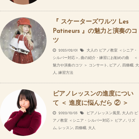
『 スケーターズワルツ Les
Patineurs 』の魅力と演奏のコ
ツ
2023/02/01
大人の ピアノ教室 ＜シニア・
シルバー対応＞
,
曲の紹介・練習にお勧めの曲 ＜
魅力や演奏のコツ ＞
コンサート
,
ピアノ
,
四條畷
,
大
人
,
練習方法
ピアノレッスンの進度につい
て ＜ 進度に悩んだら ② ＞
2022/12/03
ピアノレッスン風景
,
大人の ピ
アノ教室 ＜シニア・シルバー対応＞
ピアノ
,
リズ
ム
,
レッスン
,
四條畷
,
大人