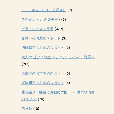
コード奏法 （ コード弾き）
(2)
スウォナーレ 声楽教室
(45)
ピアノレッスン風景
(479)
交野市のお薦めスポット
(2)
四條畷市のお薦めスポット
(9)
大人の ピアノ教室 ＜シニア・シルバー対応＞
(213)
大東市のおすすめスポット
(5)
寝屋川市のお薦めスポット
(3)
曲の紹介・練習にお勧めの曲 ＜ 魅力や演奏
のコツ ＞
(78)
未分類
(12)