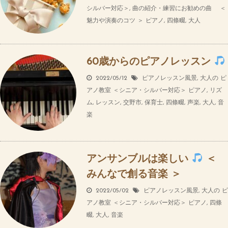
シルバー対応＞
,
曲の紹介・練習にお勧めの曲 ＜
魅力や演奏のコツ ＞
ピアノ
,
四條畷
,
大人
60歳からのピアノレッスン
2022/05/12
ピアノレッスン風景
,
大人の ピ
アノ教室 ＜シニア・シルバー対応＞
ピアノ
,
リズ
ム
,
レッスン
,
交野市
,
保育士
,
四條畷
,
声楽
,
大人
,
音
楽
アンサンブルは楽しい
＜
みんなで創る音楽 ＞
2022/05/02
ピアノレッスン風景
,
大人の ピ
アノ教室 ＜シニア・シルバー対応＞
ピアノ
,
四條
畷
,
大人
,
音楽