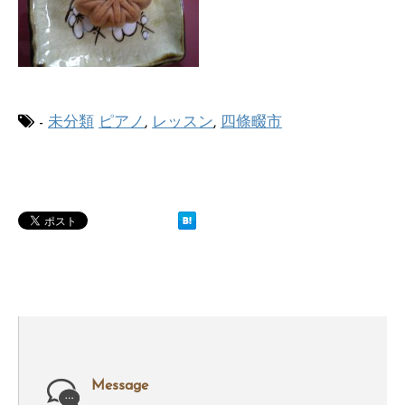
-
未分類
ピアノ
,
レッスン
,
四條畷市
Message