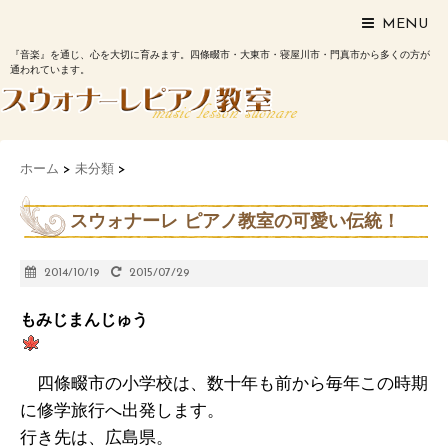
MENU
『音楽』を通じ、心を大切に育みます。四條畷市・大東市・寝屋川市・門真市から多くの方が
通われています。
ホーム
>
未分類
>
スウォナーレ ピアノ教室の可愛い伝統！
2014/10/19
2015/07/29
もみじまんじゅう
四條畷市の小学校は、数十年も前から毎年この時期
に修学旅行へ出発します。
行き先は、広島県。