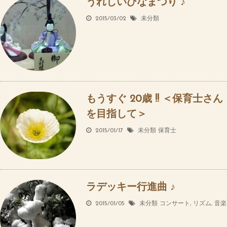
うれしいひなまつり ♪
2015/03/02
未分類
もうすぐ 20歳 !! ＜保育士さん
を目指して＞
2015/01/17
未分類
保育士
ラデッキー行進曲 ♪
2015/01/05
未分類
コンサート
,
リズム
,
音楽