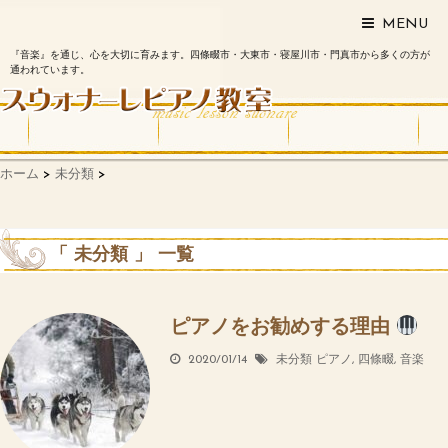
MENU
『音楽』を通じ、心を大切に育みます。四條畷市・大東市・寝屋川市・門真市から多くの方が
通われています。
ホーム
>
未分類
>
「 未分類 」 一覧
ピアノをお勧めする理由
2020/01/14
未分類
ピアノ
,
四條畷
,
音楽