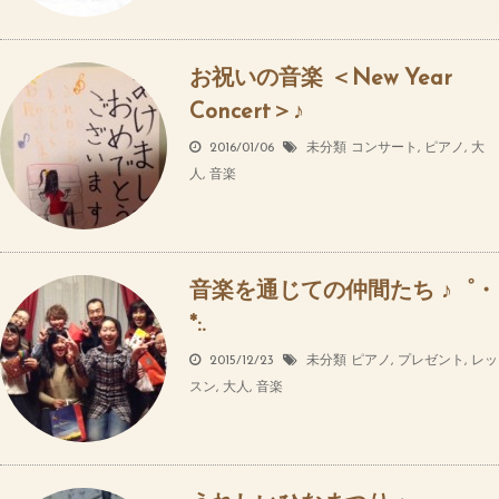
お祝いの音楽 ＜New Year
Concert＞♪
2016/01/06
未分類
コンサート
,
ピアノ
,
大
人
,
音楽
音楽を通じての仲間たち ♪゜・
*:.
2015/12/23
未分類
ピアノ
,
プレゼント
,
レッ
スン
,
大人
,
音楽