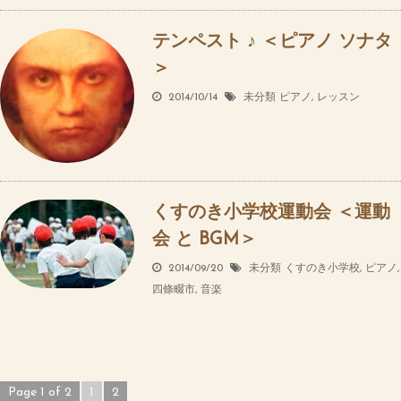
テンペスト ♪ ＜ピアノ ソナタ
＞
2014/10/14
未分類
ピアノ
,
レッスン
くすのき小学校運動会 ＜運動
会 と BGM＞
2014/09/20
未分類
くすのき小学校
,
ピアノ
,
四條畷市
,
音楽
Page 1 of 2
1
2