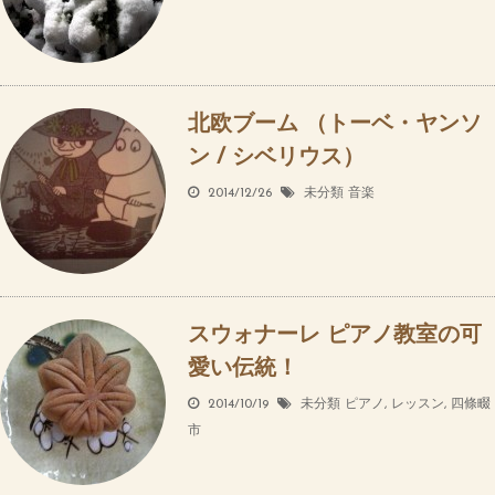
北欧ブーム （トーベ・ヤンソ
ン / シベリウス）
2014/12/26
未分類
音楽
スウォナーレ ピアノ教室の可
愛い伝統！
2014/10/19
未分類
ピアノ
,
レッスン
,
四條畷
市