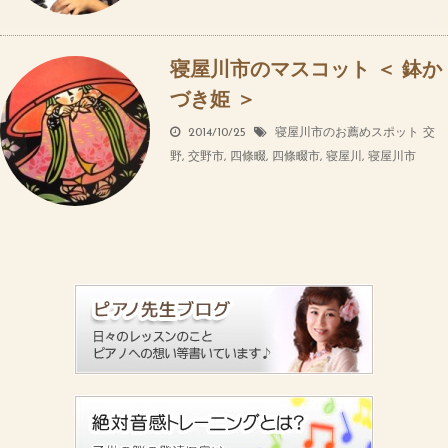
寝屋川市のマスコット ＜ 鉢か
づき姫 ＞
2014/10/25
寝屋川市のお薦めスポット
交
野
,
交野市
,
四條畷
,
四條畷市
,
寝屋川
,
寝屋川市