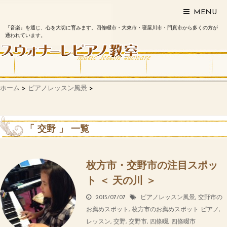
MENU
『音楽』を通じ、心を大切に育みます。四條畷市・大東市・寝屋川市・門真市から多くの方が
通われています。
ホーム
>
ピアノレッスン風景
>
「 交野 」 一覧
枚方市・交野市の注目スポッ
ト ＜ 天の川 ＞
2015/07/07
ピアノレッスン風景
,
交野市の
お薦めスポット
,
枚方市のお薦めスポット
ピアノ
,
レッスン
,
交野
,
交野市
,
四條畷
,
四條畷市