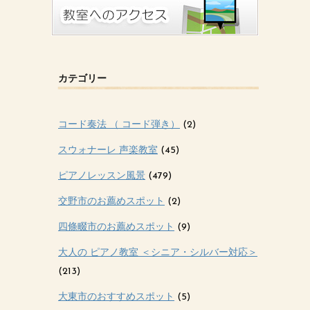
カテゴリー
コード奏法 （ コード弾き）
(2)
スウォナーレ 声楽教室
(45)
ピアノレッスン風景
(479)
交野市のお薦めスポット
(2)
四條畷市のお薦めスポット
(9)
大人の ピアノ教室 ＜シニア・シルバー対応＞
(213)
大東市のおすすめスポット
(5)